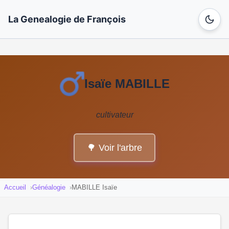
La Genealogie de François
Isaïe MABILLE
cultivateur
🌳 Voir l'arbre
Accueil
Généalogie
MABILLE Isaïe