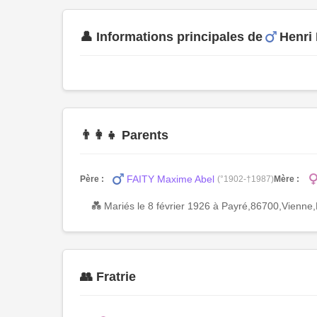
👤 Informations principales de
Henri
👨‍👩‍👧 Parents
FAITY Maxime Abel
Père :
(°1902-†1987)
Mère :
💑 Mariés le 8 février 1926 à Payré,86700,Vienn
👥 Fratrie