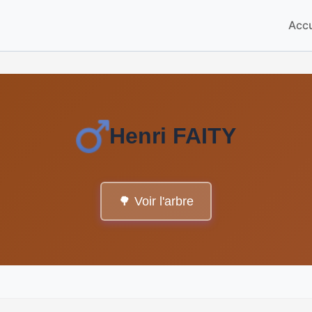
Accu
Henri FAITY
🌳 Voir l'arbre