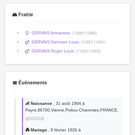
👥 Fratrie
GERVAIS Armantine
(°1894-†1983)
GERVAIS Germain Louis
(°1897-†1991)
GERVAIS Roger Louis
(°1902-†1903)
📅 Événements
👶 Naissance
, 31 août 1904 à
Payré,86700,Vienne,Poitou-Charentes,FRANCE,
@S2512@
💑 Mariage
, 8 février 1926 à