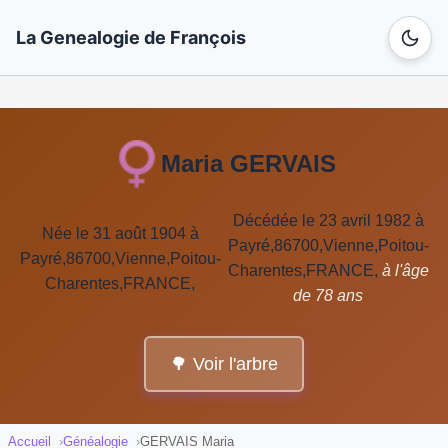
La Genealogie de François
Maria GERVAIS
Décédée le 23 avril 1982 à
Née le 31 août 1904 à
Payré,86700,Vienne,Poitou-
Payré,86700,Vienne,Poitou-
Charentes,FRANCE,
à l'âge
Charentes,FRANCE,
de 78 ans
🌳 Voir l'arbre
Accueil
Généalogie
GERVAIS Maria