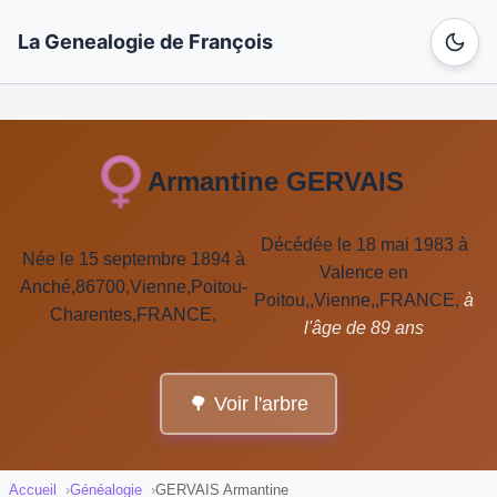
La Genealogie de François
Armantine GERVAIS
Décédée le 18 mai 1983 à
Née le 15 septembre 1894 à
Valence en
Anché,86700,Vienne,Poitou-
Poitou,,Vienne,,FRANCE,
à
Charentes,FRANCE,
l'âge de 89 ans
🌳 Voir l'arbre
Accueil
Généalogie
GERVAIS Armantine