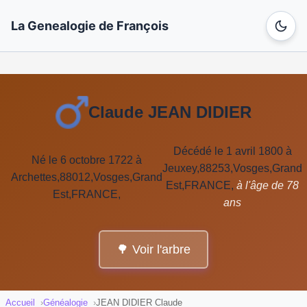
La Genealogie de François
Claude JEAN DIDIER
Décédé le 1 avril 1800 à
Né le 6 octobre 1722 à
Jeuxey,88253,Vosges,Grand
Archettes,88012,Vosges,Grand
Est,FRANCE,
à l'âge de 78
Est,FRANCE,
ans
🌳 Voir l'arbre
Accueil
Généalogie
JEAN DIDIER Claude