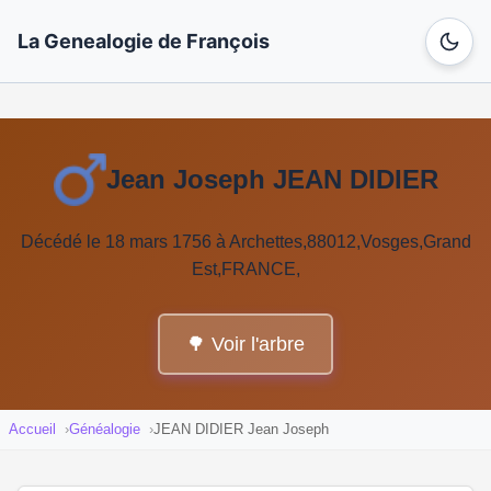
La Genealogie de François
Jean Joseph JEAN DIDIER
Décédé le 18 mars 1756 à Archettes,88012,Vosges,Grand
Est,FRANCE,
🌳 Voir l'arbre
Accueil
Généalogie
JEAN DIDIER Jean Joseph