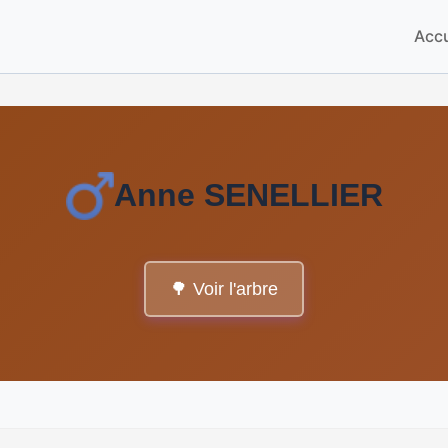
Accu
Anne SENELLIER
🌳 Voir l'arbre