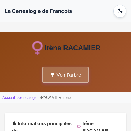
La Genealogie de François
Irène RACAMIER
🌳 Voir l'arbre
Accueil
Généalogie
RACAMIER Irène
👤 Informations principales
Irène
de
RACAMIER