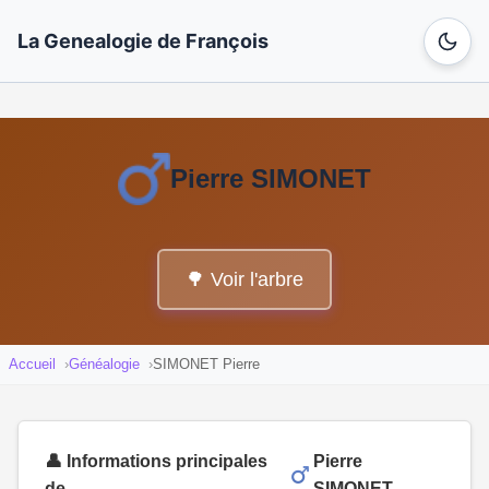
La Genealogie de François
Pierre SIMONET
🌳 Voir l'arbre
Accueil
Généalogie
SIMONET Pierre
👤 Informations principales
Pierre
de
SIMONET