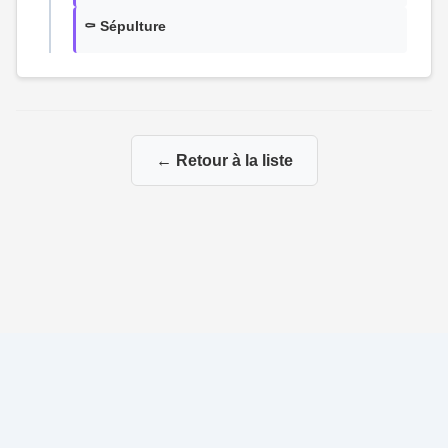
⚰️ Sépulture
← Retour à la liste
© 2026 La Genealogie de François
|
|