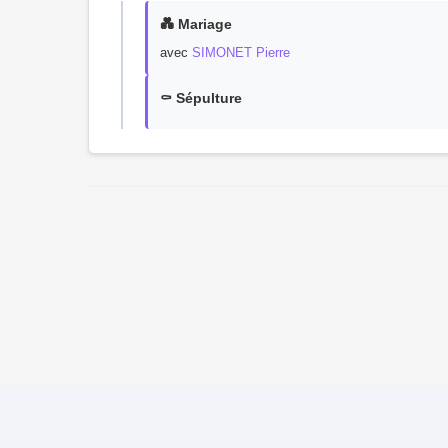
💑 Mariage
avec
SIMONET Pierre
⚰️ Sépulture