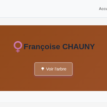
Accu
Françoise CHAUNY
🌳 Voir l'arbre