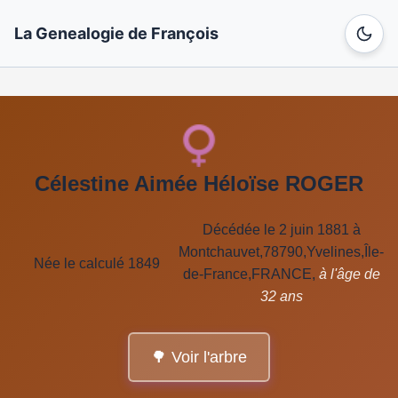
La Genealogie de François
Célestine Aimée Héloïse ROGER
Décédée le 2 juin 1881 à
Montchauvet,78790,Yvelines,Île-
Née le calculé 1849
de-France,FRANCE,
à l'âge de
32 ans
🌳 Voir l'arbre