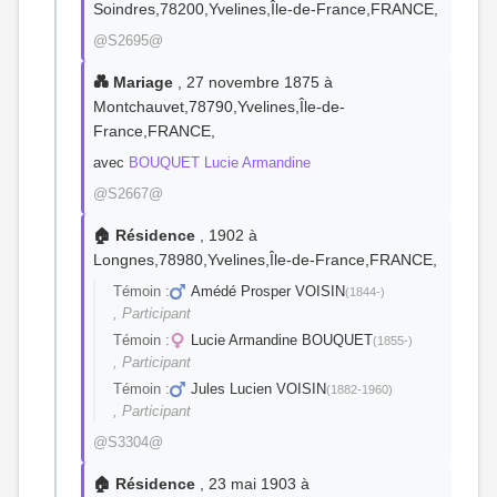
Soindres,78200,Yvelines,Île-de-France,FRANCE,
@S2695@
💑 Mariage
, 27 novembre 1875 à
Montchauvet,78790,Yvelines,Île-de-
France,FRANCE,
avec
BOUQUET Lucie Armandine
@S2667@
🏠 Résidence
, 1902 à
Longnes,78980,Yvelines,Île-de-France,FRANCE,
Témoin :
Amédé Prosper VOISIN
(1844-)
, Participant
Témoin :
Lucie Armandine BOUQUET
(1855-)
, Participant
Témoin :
Jules Lucien VOISIN
(1882-1960)
, Participant
@S3304@
🏠 Résidence
, 23 mai 1903 à