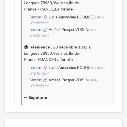
Longnes,78980,Yvelines,Île-de-
France,FRANCE,La fortelle
Témoin :
Lucie Armandine BOUQUET
(1855-)
, Participant
Témoin :
Amédé Prosper VOISIN
(1844-)
, Participant
🏠 Résidence
, 29 décembre 1882 à
Longnes,78980,Yvelines,Île-de-
France,FRANCE,La fortelle
Témoin :
Lucie Armandine BOUQUET
(1855-)
, Participant
Témoin :
Amédé Prosper VOISIN
(1844-)
, Participant
⚰️ Sépulture