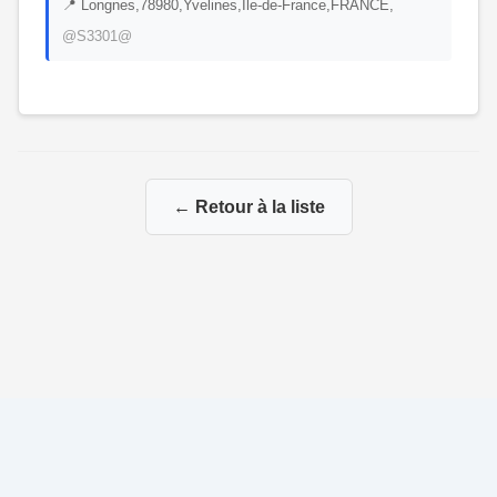
📍 Longnes,78980,Yvelines,Île-de-France,FRANCE,
@S3301@
← Retour à la liste