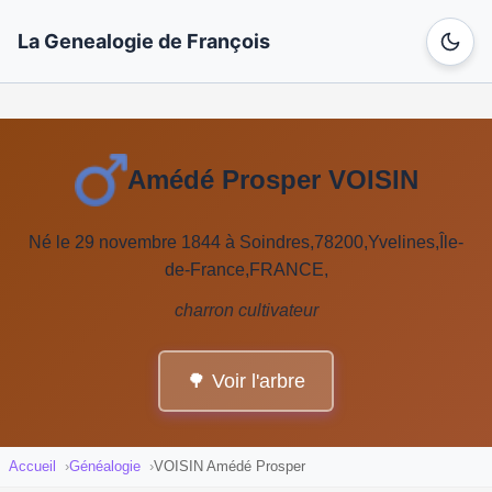
La Genealogie de François
Amédé Prosper VOISIN
Né le 29 novembre 1844 à Soindres,78200,Yvelines,Île-
de-France,FRANCE,
charron cultivateur
🌳 Voir l'arbre
Accueil
Généalogie
VOISIN Amédé Prosper