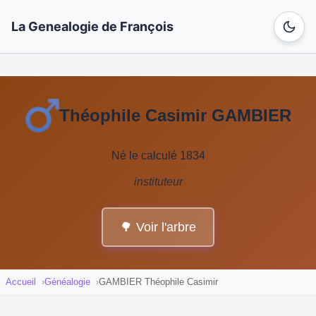
La Genealogie de François
Théophile Casimir GAMBIER
Né le calculé 1834
instituteur
🌳 Voir l'arbre
Accueil
Généalogie
GAMBIER Théophile Casimir