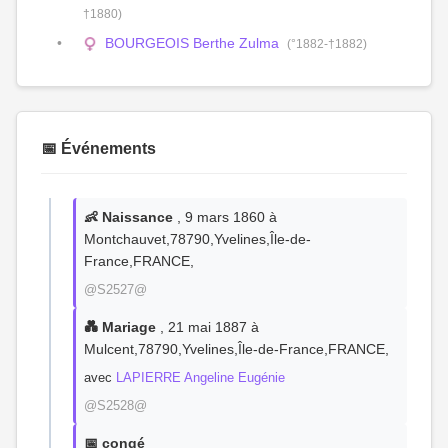
†1880)
BOURGEOIS Berthe Zulma
(°1882-†1882)
📅 Événements
👶 Naissance
, 9 mars 1860 à
Montchauvet,78790,Yvelines,Île-de-
France,FRANCE,
@S2527@
💑 Mariage
, 21 mai 1887 à
Mulcent,78790,Yvelines,Île-de-France,FRANCE,
avec
LAPIERRE Angeline Eugénie
@S2528@
📅 congé