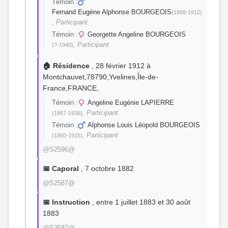
Témoin :
Fernand Eugène Alphonse BOURGEOIS
(1888-1912)
, Participant
Témoin :
Georgette Angeline BOURGEOIS
, Participant
(?-1940)
🏠 Résidence
, 28 février 1912 à
Montchauvet,78790,Yvelines,Île-de-
France,FRANCE,
Témoin :
Angeline Eugénie LAPIERRE
, Participant
(1867-1936)
Témoin :
Alphonse Louis Léopold BOURGEOIS
, Participant
(1860-1915)
@S2596@
📅 Caporal
, 7 octobre 1882
@S2587@
📅 Instruction
, entre 1 juillet 1883 et 30 août
1883
@S2587@