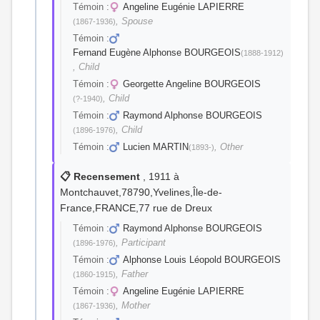
Témoin :
Angeline Eugénie LAPIERRE
, Spouse
(1867-1936)
Témoin :
Fernand Eugène Alphonse BOURGEOIS
(1888-1912)
, Child
Témoin :
Georgette Angeline BOURGEOIS
, Child
(?-1940)
Témoin :
Raymond Alphonse BOURGEOIS
, Child
(1896-1976)
Témoin :
Lucien MARTIN
, Other
(1893-)
📋 Recensement
, 1911 à
Montchauvet,78790,Yvelines,Île-de-
France,FRANCE,77 rue de Dreux
Témoin :
Raymond Alphonse BOURGEOIS
, Participant
(1896-1976)
Témoin :
Alphonse Louis Léopold BOURGEOIS
, Father
(1860-1915)
Témoin :
Angeline Eugénie LAPIERRE
, Mother
(1867-1936)