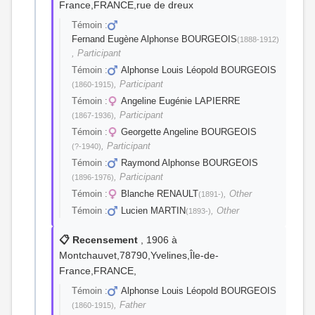
France,FRANCE,rue de dreux
Témoin :
Fernand Eugène Alphonse BOURGEOIS
(1888-1912)
, Participant
Témoin :
Alphonse Louis Léopold BOURGEOIS
, Participant
(1860-1915)
Témoin :
Angeline Eugénie LAPIERRE
, Participant
(1867-1936)
Témoin :
Georgette Angeline BOURGEOIS
, Participant
(?-1940)
Témoin :
Raymond Alphonse BOURGEOIS
, Participant
(1896-1976)
Témoin :
Blanche RENAULT
, Other
(1891-)
Témoin :
Lucien MARTIN
, Other
(1893-)
📋 Recensement
, 1906 à
Montchauvet,78790,Yvelines,Île-de-
France,FRANCE,
Témoin :
Alphonse Louis Léopold BOURGEOIS
, Father
(1860-1915)