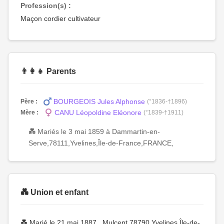
Profession(s) :
Maçon cordier cultivateur
👨‍👩‍👧 Parents
BOURGEOIS Jules Alphonse
Père :
(°1836-†1896)
CANU Léopoldine Eléonore
Mère :
(°1839-†1911)
💑 Mariés le 3 mai 1859 à Dammartin-en-
Serve,78111,Yvelines,Île-de-France,FRANCE,
💑 Union et enfant
💑 Marié le 21 mai 1887 , Mulcent,78790,Yvelines,Île-de-