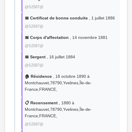
@S2587@
📅 Certificat de bonne conduite
, 1 juillet 1886
@S2587@
📅 Corps d'affectation
, 14 novembre 1881
@S2587@
📅 Sergent
, 16 juillet 1884
@S2587@
🏠 Résidence
, 18 octobre 1890 à
Montchauvet,78790,Yvelines,Île-de-
France,FRANCE,
📋 Recensement
, 1880 à
Montchauvet,78790,Yvelines,Île-de-
France,FRANCE,
@S2587@