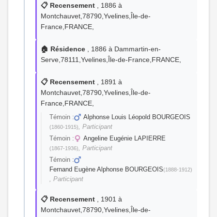
📋 Recensement
, 1886 à
Montchauvet,78790,Yvelines,Île-de-
France,FRANCE,
🏠 Résidence
, 1886 à Dammartin-en-
Serve,78111,Yvelines,Île-de-France,FRANCE,
📋 Recensement
, 1891 à
Montchauvet,78790,Yvelines,Île-de-
France,FRANCE,
Témoin :
Alphonse Louis Léopold BOURGEOIS
, Participant
(1860-1915)
Témoin :
Angeline Eugénie LAPIERRE
, Participant
(1867-1936)
Témoin :
Fernand Eugène Alphonse BOURGEOIS
(1888-1912)
, Participant
📋 Recensement
, 1901 à
Montchauvet,78790,Yvelines,Île-de-