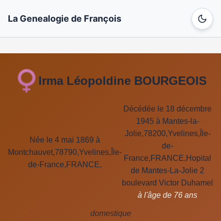
La Genealogie de François
Irma Léopoldine BOURGEOIS
Décédée le 18 décembre
1945 à Mantes-la-
Jolie,78200,Yvelines,Île-
Née le 4 mai 1869 à
de-
Montchauvet,78790,Yvelines,Île-
France,FRANCE,Hopital
de-France,FRANCE,
de Mantes-La-Jolie 2
boulevard Victor Duhamel
à l'âge de 76 ans
domestique