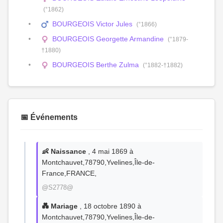
(°1862)
BOURGEOIS Victor Jules
(°1866)
BOURGEOIS Georgette Armandine
(°1879-
†1880)
BOURGEOIS Berthe Zulma
(°1882-†1882)
📅 Événements
👶 Naissance
, 4 mai 1869 à
Montchauvet,78790,Yvelines,Île-de-
France,FRANCE,
@S2778@
💑 Mariage
, 18 octobre 1890 à
Montchauvet,78790,Yvelines,Île-de-