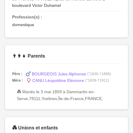
boulevard Victor Duhamel
Profession(s) :
domestique
👨‍👩‍👧 Parents
BOURGEOIS Jules Alphonse
Père :
(°1836-†1896)
CANU Léopoldine Eléonore
Mère :
(°1839-†1911)
💑 Mariés le 3 mai 1859 à Dammartin-en-
Serve,78111,Yvelines,Île-de-France,FRANCE,
💑 Unions et enfants