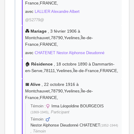
France,FRANCE,
avec
LALLIER Alexandre Albert
@S2779@
💑 Mariage
, 3 février 1906 à
Montchauvet,78790,Yvelines,Île-de-
France,FRANCE,
avec
CHATENET Nestor Alphonse Dieudonné
🏠 Résidence
, 18 octobre 1890 à Dammartin-
en-Serve,78111,Yvelines,Île-de-France,FRANCE,
📅 Alive
, 22 octobre 1916 à
Montchauvet,78790,Yvelines,Île-de-
France,FRANCE,
Témoin :
Irma Léopoldine BOURGEOIS
, Participant
(1869-1945)
Témoin :
Nestor Alphonse Dieudonné CHATENET
(1852-1944)
, Témoin