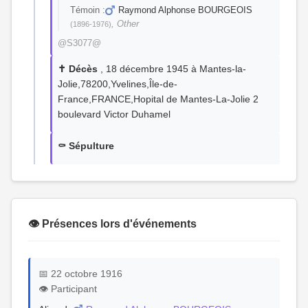
Témoin :
Raymond Alphonse BOURGEOIS
, Other
(1896-1976)
@S3077@
✝️ Décès
, 18 décembre 1945 à Mantes-la-
Jolie,78200,Yvelines,Île-de-
France,FRANCE,Hopital de Mantes-La-Jolie 2
boulevard Victor Duhamel
⚰️ Sépulture
👁️ Présences lors d'événements
📅 22 octobre 1916
👁️ Participant