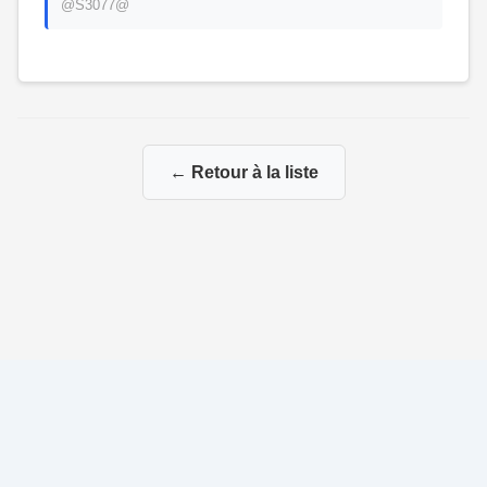
@S3077@
← Retour à la liste
© 2026 La Genealogie de François
|
|