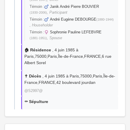
Témoin :
Janik André Pierre BOUVIER
, Participant
(1930-2006)
Témoin :
André Eugène DEBOURGE
(1880-1944)
, Householder
Témoin :
Sophronie Pauline LEFEBVRE
, Spouse
(1881-1951)
🏠 Résidence
, 4 juin 1985 à
Paris,75000,Paris,Île-de-France,FRANCE,6 rue
Albert Sorel
✝️ Décès
, 4 juin 1985 à Paris,75000,Paris,Île-de-
France,FRANCE,42 boulevard jourdan
@S2997@
⚰️ Sépulture