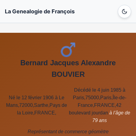
La Genealogie de François
Bernard Jacques Alexandre
BOUVIER
Décédé le 4 juin 1985 à
Né le 12 février 1906 à Le
Paris,75000,Paris,Île-de-
Mans,72000,Sarthe,Pays de
France,FRANCE,42
la Loire,FRANCE,
boulevard jourdan
à l'âge de
79 ans
Représentant de commerce géomètre