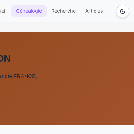
eil
Généalogie
Recherche
Articles
RON
rmandie,FRANCE,