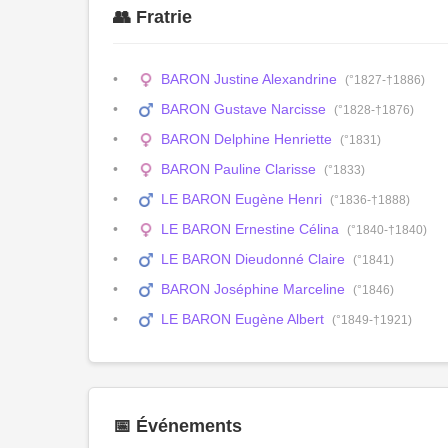
👥 Fratrie
BARON Justine Alexandrine
(°1827-†1886)
BARON Gustave Narcisse
(°1828-†1876)
BARON Delphine Henriette
(°1831)
BARON Pauline Clarisse
(°1833)
LE BARON Eugène Henri
(°1836-†1888)
LE BARON Ernestine Célina
(°1840-†1840)
LE BARON Dieudonné Claire
(°1841)
BARON Joséphine Marceline
(°1846)
LE BARON Eugène Albert
(°1849-†1921)
📅 Événements