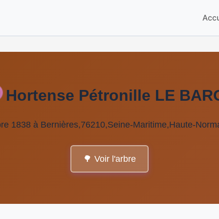
Accu
Hortense Pétronille LE BA
bre 1838 à Bernières,76210,Seine-Maritime,Haute-No
🌳 Voir l'arbre