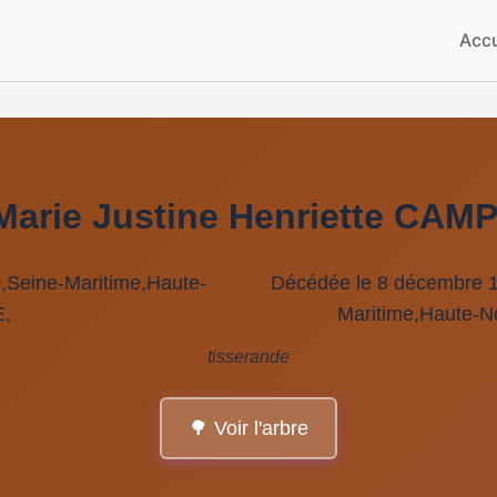
Accu
Marie Justine Henriette CAM
0,Seine-Maritime,Haute-
Décédée le 8 décembre 1
,
Maritime,Haute-
tisserande
🌳 Voir l'arbre