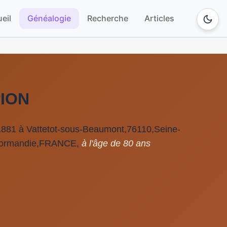
eil
Généalogie
Recherche
Articles
PION
881 à Vattetot-sous-Beaumont,76110,Seine-
Normandie,FRANCE,
à l'âge de 80 ans