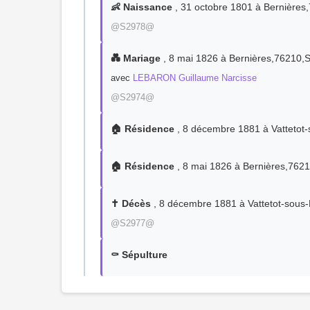
👶 Naissance
, 31 octobre 1801 à Bernière
@S2978@
💑 Mariage
, 8 mai 1826 à Bernières,76210
avec
LEBARON Guillaume Narcisse
@S2974@
🏠 Résidence
, 8 décembre 1881 à Vatteto
🏠 Résidence
, 8 mai 1826 à Bernières,76
✝️ Décès
, 8 décembre 1881 à Vattetot-sou
@S2977@
⚰️ Sépulture