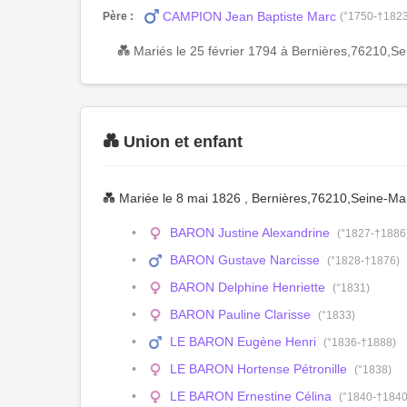
CAMPION Jean Baptiste Marc
Père :
(°1750-†1823
💑 Mariés le 25 février 1794 à Bernières,76210
💑 Union et enfant
💑 Mariée le 8 mai 1826 , Bernières,76210,Seine-
BARON Justine Alexandrine
(°1827-†1886
BARON Gustave Narcisse
(°1828-†1876)
BARON Delphine Henriette
(°1831)
BARON Pauline Clarisse
(°1833)
LE BARON Eugène Henri
(°1836-†1888)
LE BARON Hortense Pétronille
(°1838)
LE BARON Ernestine Célina
(°1840-†1840