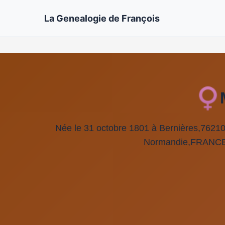
La Genealogie de François
Née le 31 octobre 1801 à Bernières,7621
Normandie,FRANCE