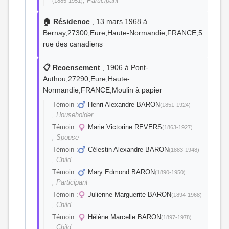
, Participant
(1885-1951)
🏠 Résidence
, 13 mars 1968 à
Bernay,27300,Eure,Haute-Normandie,FRANCE,5
rue des canadiens
📋 Recensement
, 1906 à Pont-
Authou,27290,Eure,Haute-
Normandie,FRANCE,Moulin à papier
Témoin :
Henri Alexandre BARON
(1851-1924)
, Householder
Témoin :
Marie Victorine REVERS
(1863-1927)
, Spouse
Témoin :
Célestin Alexandre BARON
(1883-1948)
, Child
Témoin :
Mary Edmond BARON
(1890-1950)
, Participant
Témoin :
Julienne Marguerite BARON
(1894-1968)
, Child
Témoin :
Hélène Marcelle BARON
(1897-1978)
, Child