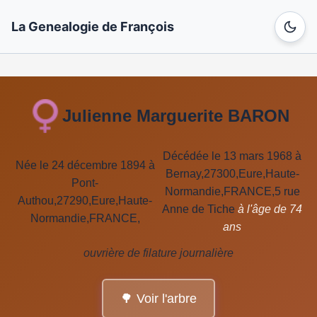
La Genealogie de François
Julienne Marguerite BARON
Décédée le 13 mars 1968 à
Née le 24 décembre 1894 à
Bernay,27300,Eure,Haute-
Pont-
Normandie,FRANCE,5 rue
Authou,27290,Eure,Haute-
Anne de Tiche
à l'âge de 74
Normandie,FRANCE,
ans
ouvrière de filature journalière
🌳 Voir l'arbre