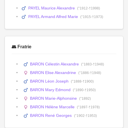
PAYEL Maurice Alexandre
(°1912-†1998)
PAYEL Armand Alfred Marie
(°1915-†1973)
👥 Fratrie
BARON Célestin Alexandre
(°1883-†1948)
BARON Elise Alexandrine
(°1886-†1948)
BARON Léon Joseph
(°1888-†1900)
BARON Mary Edmond
(°1890-†1950)
BARON Marie-Alphonsine
(°1892)
BARON Hélène Marcelle
(°1897-†1978)
BARON René Georges
(°1902-†1953)