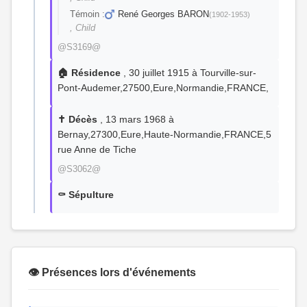
Témoin :
René Georges BARON
(1902-1953)
, Child
@S3169@
🏠 Résidence
, 30 juillet 1915 à Tourville-sur-
Pont-Audemer,27500,Eure,Normandie,FRANCE,
✝️ Décès
, 13 mars 1968 à
Bernay,27300,Eure,Haute-Normandie,FRANCE,5
rue Anne de Tiche
@S3062@
⚰️ Sépulture
👁️ Présences lors d'événements