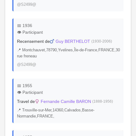
@S2499@
📅 1936
👁️ Participant
Recensement de
Guy BERTHELOT
(1930-2006)
📍 Montchauvet,78790,Yvelines,Île-de-France,FRANCE,30
rue freneau
@S2499@
📅 1955
👁️ Participant
Travel de
Fernande Camille BARON
(1888-1956)
📍 Trouville-sur-Mer,14360,Calvados,Basse-
Normandie,FRANCE,