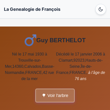
La Genealogie de François
Guy BERTHELOT
Né le 17 mai 1930 à
Décédé le 17 janvier 2006 à
Trouville-sur-
Clamart,92023,Hauts-de-
Mer,14360,Calvados,Basse-
Seine,Île-de-
Normandie,FRANCE,42 rue
France,FRANCE,
à l'âge de
de la mer
76 ans
🌳 Voir l'arbre