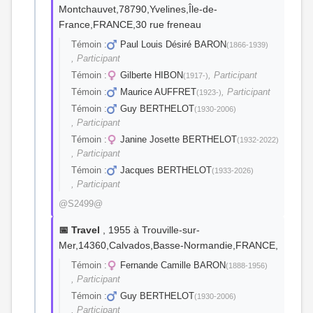
Montchauvet,78790,Yvelines,Île-de-
France,FRANCE,30 rue freneau
Témoin :
Paul Louis Désiré BARON
(1866-1939)
, Participant
Témoin :
Gilberte HIBON
, Participant
(1917-)
Témoin :
Maurice AUFFRET
, Participant
(1923-)
Témoin :
Guy BERTHELOT
(1930-2006)
, Participant
Témoin :
Janine Josette BERTHELOT
(1932-2022)
, Participant
Témoin :
Jacques BERTHELOT
(1933-2026)
, Participant
@S2499@
📅 Travel
, 1955 à Trouville-sur-
Mer,14360,Calvados,Basse-Normandie,FRANCE,
Témoin :
Fernande Camille BARON
(1888-1956)
, Participant
Témoin :
Guy BERTHELOT
(1930-2006)
, Participant