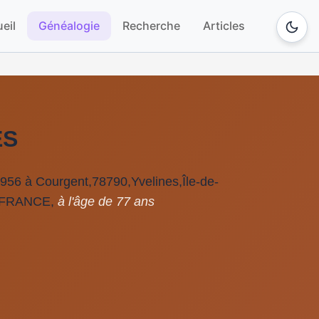
eil
Généalogie
Recherche
Articles
ES
956 à Courgent,78790,Yvelines,Île-de-
,FRANCE,
à l'âge de 77 ans