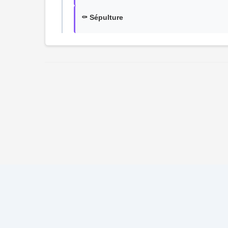
⚰️ Sépulture
© 2026