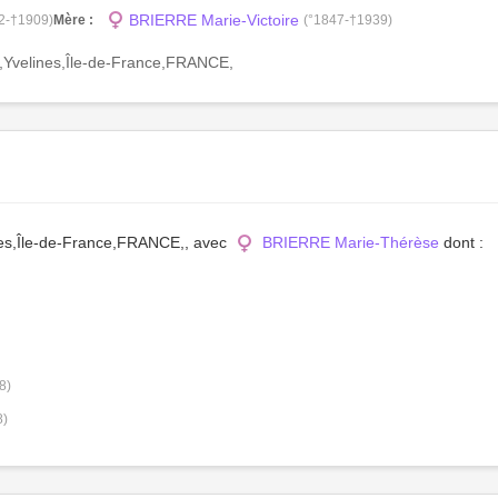
BRIERRE Marie-Victoire
2-†1909)
Mère :
(°1847-†1939)
,Yvelines,Île-de-France,FRANCE,
nes,Île-de-France,FRANCE,, avec
BRIERRE Marie-Thérèse
dont :
8)
8)