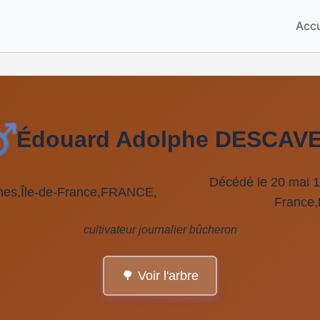
Accu
Édouard Adolphe DESCAV
Décédé le 20 mai 1
ines,Île-de-France,FRANCE,
France
cultivateur journalier bûcheron
🌳 Voir l'arbre