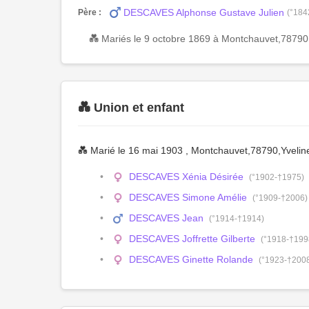
DESCAVES Alphonse Gustave Julien
Père :
(°184
💑 Mariés le 9 octobre 1869 à Montchauvet,78790
💑 Union et enfant
💑 Marié le 16 mai 1903 , Montchauvet,78790,Yveli
DESCAVES Xénia Désirée
(°1902-†1975)
DESCAVES Simone Amélie
(°1909-†2006)
DESCAVES Jean
(°1914-†1914)
DESCAVES Joffrette Gilberte
(°1918-†199
DESCAVES Ginette Rolande
(°1923-†200