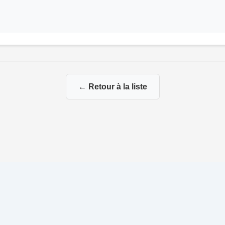
← Retour à la liste
 La Genealogie de François
|
|
Propulsé par
Gene-Niegles
|
Adminis