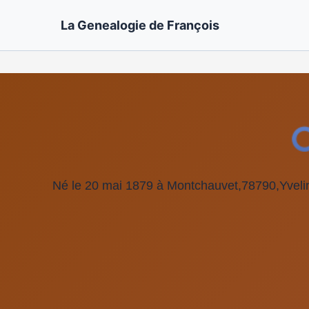
La Genealogie de François
Né le 20 mai 1879 à Montchauvet,78790,Yvel