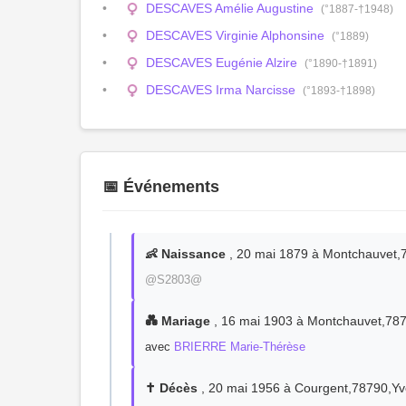
DESCAVES Amélie Augustine
(°1887-†1948)
DESCAVES Virginie Alphonsine
(°1889)
DESCAVES Eugénie Alzire
(°1890-†1891)
DESCAVES Irma Narcisse
(°1893-†1898)
📅 Événements
👶 Naissance
, 20 mai 1879 à Montchauvet,
@S2803@
💑 Mariage
, 16 mai 1903 à Montchauvet,787
avec
BRIERRE Marie-Thérèse
✝️ Décès
, 20 mai 1956 à Courgent,78790,Yv