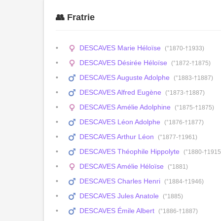
👥 Fratrie
DESCAVES Marie Héloïse
(°1870-†1933)
DESCAVES Désirée Héloïse
(°1872-†1875)
DESCAVES Auguste Adolphe
(°1883-†1887)
DESCAVES Alfred Eugène
(°1873-†1887)
DESCAVES Amélie Adolphine
(°1875-†1875)
DESCAVES Léon Adolphe
(°1876-†1877)
DESCAVES Arthur Léon
(°1877-†1961)
DESCAVES Théophile Hippolyte
(°1880-†1915
DESCAVES Amélie Héloïse
(°1881)
DESCAVES Charles Henri
(°1884-†1946)
DESCAVES Jules Anatole
(°1885)
DESCAVES Émile Albert
(°1886-†1887)