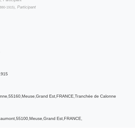
, Participant
880-1915)
5
 1915
alonne,55160,Meuse,Grand Est,FRANCE,Tranchée de Calonne
Douaumont,55100,Meuse,Grand Est,FRANCE,