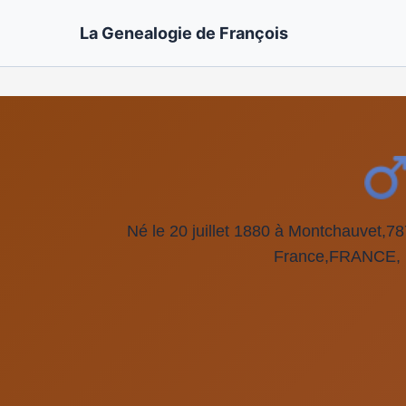
La Genealogie de François
Né le 20 juillet 1880 à Montchauvet,78
France,FRANCE,