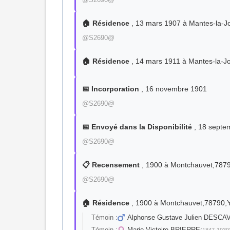
🏠 Résidence
, 13 mars 1907 à Mantes-la-J
@S2690@
🏠 Résidence
, 14 mars 1911 à Mantes-la-Jo
📅 Incorporation
, 16 novembre 1901
@S2690@
📅 Envoyé dans la Disponibilité
, 18 septe
@S2690@
📋 Recensement
, 1900 à Montchauvet,7879
@S2690@
🏠 Résidence
, 1900 à Montchauvet,78790,Y
Témoin :
Alphonse Gustave Julien DESCA
Témoin :
Marie-Victoire BRIERRE
(1847-1939