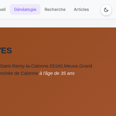
eil
Généalogie
Recherche
Articles
VES
à Saint-Remy-la-Calonne,55160,Meuse,Grand
nchée de Calonne
à l'âge de 35 ans