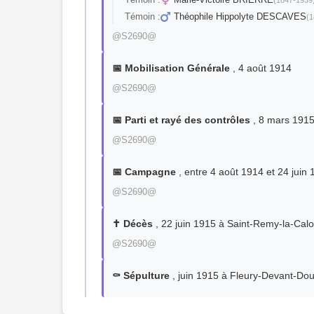
Témoin :
Théophile Hippolyte DESCAVES
(1
@S2690@
📅 Mobilisation Générale
, 4 août 1914
@S2690@
📅 Parti et rayé des contrôles
, 8 mars 191
@S2690@
📅 Campagne
, entre 4 août 1914 et 24 juin
@S2690@
✝️ Décès
, 22 juin 1915 à Saint-Remy-la-C
@S2690@
⚰️ Sépulture
, juin 1915 à Fleury-Devant-