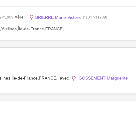
BRIERRE Marie-Victoire
2-†1909)
Mère :
(°1847-†1939)
,Yvelines,Île-de-France,FRANCE,
velines,Île-de-France,FRANCE,, avec
GOSSEMENT Marguerite