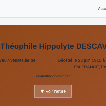
Accu
Théophile Hippolyte DESCA
790,Yvelines,Île-de-
Décédé le 22 juin 1915 
Est,FRANCE,Tra
cultivateur cimentier
🌳 Voir l'arbre