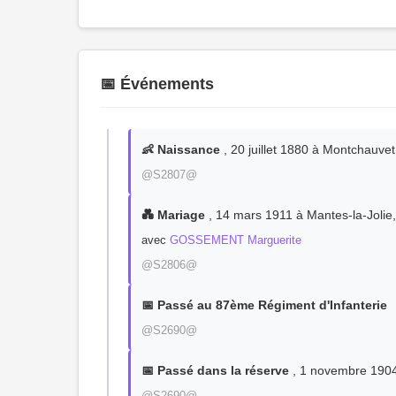
📅 Événements
👶 Naissance
, 20 juillet 1880 à Montchauv
@S2807@
💑 Mariage
, 14 mars 1911 à Mantes-la-Joli
avec
GOSSEMENT Marguerite
@S2806@
📅 Passé au 87ème Régiment d'Infanterie
@S2690@
📅 Passé dans la réserve
, 1 novembre 190
@S2690@