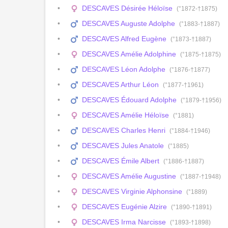
DESCAVES Désirée Héloïse
(°1872-†1875)
DESCAVES Auguste Adolphe
(°1883-†1887)
DESCAVES Alfred Eugène
(°1873-†1887)
DESCAVES Amélie Adolphine
(°1875-†1875)
DESCAVES Léon Adolphe
(°1876-†1877)
DESCAVES Arthur Léon
(°1877-†1961)
DESCAVES Édouard Adolphe
(°1879-†1956)
DESCAVES Amélie Héloïse
(°1881)
DESCAVES Charles Henri
(°1884-†1946)
DESCAVES Jules Anatole
(°1885)
DESCAVES Émile Albert
(°1886-†1887)
DESCAVES Amélie Augustine
(°1887-†1948)
DESCAVES Virginie Alphonsine
(°1889)
DESCAVES Eugénie Alzire
(°1890-†1891)
DESCAVES Irma Narcisse
(°1893-†1898)