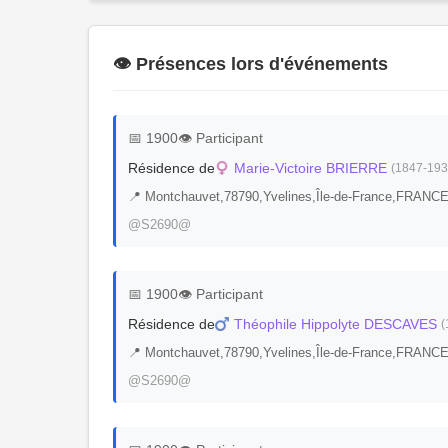
👁️ Présences lors d'événements
📅 1900
👁️ Participant
Résidence de
Marie-Victoire BRIERRE
(1847-193
📍 Montchauvet,78790,Yvelines,Île-de-France,FRANCE
@S2690@
📅 1900
👁️ Participant
Résidence de
Théophile Hippolyte DESCAVES
(
📍 Montchauvet,78790,Yvelines,Île-de-France,FRANCE
@S2690@