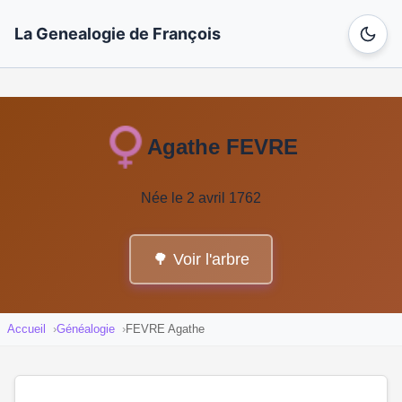
La Genealogie de François
Agathe FEVRE
Née le 2 avril 1762
🌳 Voir l'arbre
Accueil
Généalogie
FEVRE Agathe