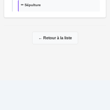
⚰️ Sépulture
← Retour à la liste
© 2026 La Genealogie de François
|
|