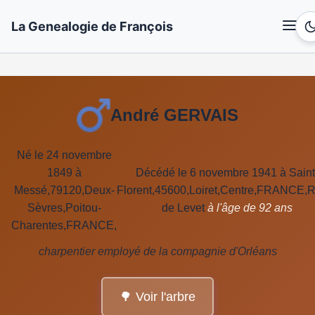
La Genealogie de François
André GERVAIS
Né le 24 novembre
1849 à
Décédé le 6 novembre 1941 à Saint
Messé,79120,Deux-
Florent,45600,Loiret,Centre,FRANCE,
Sèvres,Poitou-
de Levet
à l'âge de 92 ans
Charentes,FRANCE,
charpentier employé de la compagnie d'Orléans
🌳 Voir l'arbre