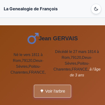
La Genealogie de François
Jean GERVAIS
Décédé le 27 mars 1814 à
Né le vers 1811 à
Rom,79120,Deux-
Rom,79120,Deux-
Sèvres,Poitou-
Sèvres,Poitou-
Charentes,FRANCE,
à l'âge
Charentes,FRANCE,
de 3 ans
🌳 Voir l'arbre