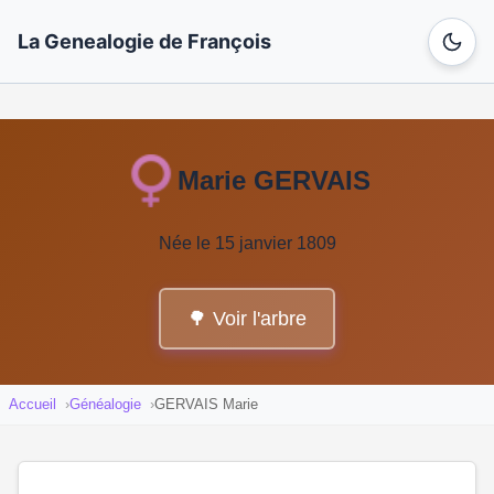
La Genealogie de François
Marie GERVAIS
Née le 15 janvier 1809
🌳 Voir l'arbre
Accueil
Généalogie
GERVAIS Marie