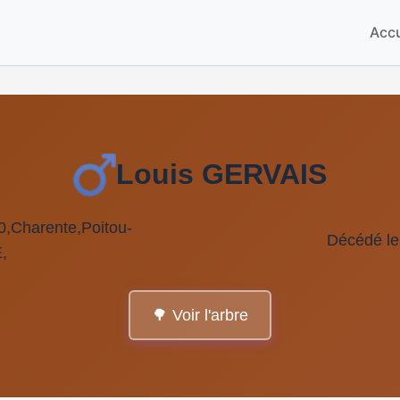
Accu
Louis GERVAIS
0,Charente,Poitou-
Décédé le
,
🌳 Voir l'arbre