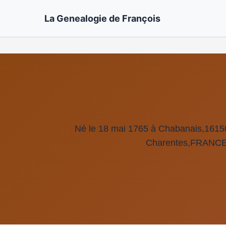
La Genealogie de François
Né le 18 mai 1765 à Chabanais,1615
Charentes,FRANCE