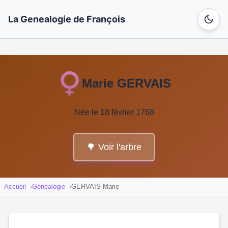
La Genealogie de François
Marie GERVAIS
Née le 18 février 1768
🌳 Voir l'arbre
Accueil
Généalogie
GERVAIS Marie