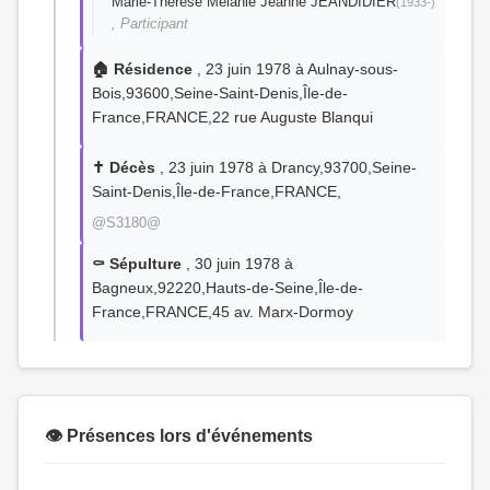
Marie-Thérèse Mélanie Jeanne JEANDIDIER
(1933-)
, Participant
🏠 Résidence
, 23 juin 1978 à Aulnay-sous-
Bois,93600,Seine-Saint-Denis,Île-de-
France,FRANCE,22 rue Auguste Blanqui
✝️ Décès
, 23 juin 1978 à Drancy,93700,Seine-
Saint-Denis,Île-de-France,FRANCE,
@S3180@
⚰️ Sépulture
, 30 juin 1978 à
Bagneux,92220,Hauts-de-Seine,Île-de-
France,FRANCE,45 av. Marx-Dormoy
👁️ Présences lors d'événements