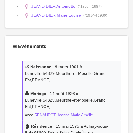
JEANDIDIER Antoinette
(°1897-†1987)
JEANDIDIER Marie Louise
(°1914-†1989)
📅 Événements
👶 Naissance
, 9 mars 1901 à
Lunéville,54329,Meurthe-et-Moselle,Grand
Est,FRANCE,
💑 Mariage
, 14 août 1926 à
Lunéville,54329,Meurthe-et-Moselle,Grand
Est,FRANCE,
avec
RENAUDOT Jeanne Marie Amélie
🏠 Résidence
, 19 mai 1975 à Aulnay-sous-
Bois,93600,Seine-Saint-Denis,Île-de-