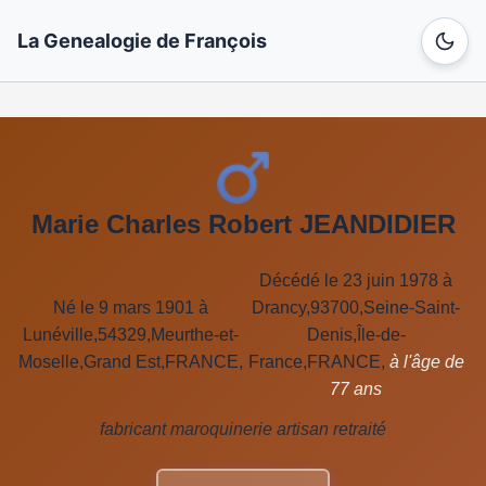
La Genealogie de François
Marie Charles Robert JEANDIDIER
Décédé le 23 juin 1978 à
Né le 9 mars 1901 à
Drancy,93700,Seine-Saint-
Lunéville,54329,Meurthe-et-
Denis,Île-de-
Moselle,Grand Est,FRANCE,
France,FRANCE,
à l'âge de
77 ans
fabricant maroquinerie artisan retraité