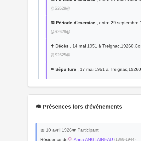
@S2629@
📅 Période d'exercice
, entre 29 septembre 
@S2629@
✝️ Décès
, 14 mai 1951 à Treignac,19260,C
@S2625@
⚰️ Sépulture
, 17 mai 1951 à Treignac,1926
👁️ Présences lors d'événements
📅 10 avril 1926
👁️ Participant
Résidence de
Anna ANGLAIREAU
(1868-1944)