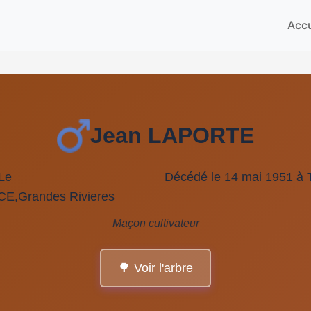
Accu
Jean LAPORTE
 Le
Décédé le 14 mai 1951 à
CE,Grandes Rivieres
Maçon cultivateur
🌳 Voir l'arbre