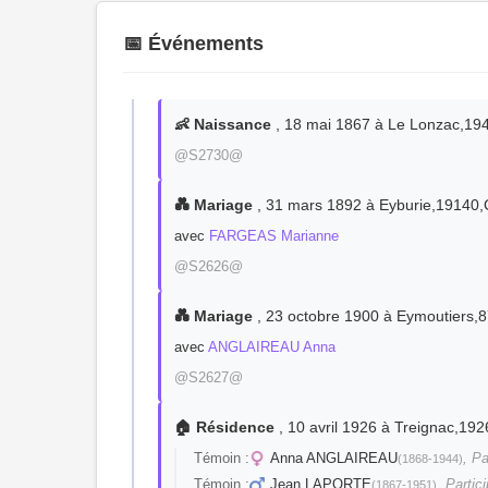
📅 Événements
👶 Naissance
, 18 mai 1867 à Le Lonzac,19
@S2730@
💑 Mariage
, 31 mars 1892 à Eyburie,19140
avec
FARGEAS Marianne
@S2626@
💑 Mariage
, 23 octobre 1900 à Eymoutiers,
avec
ANGLAIREAU Anna
@S2627@
🏠 Résidence
, 10 avril 1926 à Treignac,1
Témoin :
Anna ANGLAIREAU
, Pa
(1868-1944)
Témoin :
Jean LAPORTE
, Partic
(1867-1951)