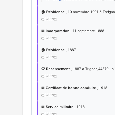
🏠 Résidence
, 10 novembre 1901 à Treign
@S2629@
📅 Incorporation
, 11 septembre 1888
@S2629@
🏠 Résidence
, 1887
@S2629@
📋 Recensement
, 1887 à Trignac,44570,Loi
@S2629@
📅 Certificat de bonne conduite
, 1918
@S2629@
📅 Service militaire
, 1918
@S2629@