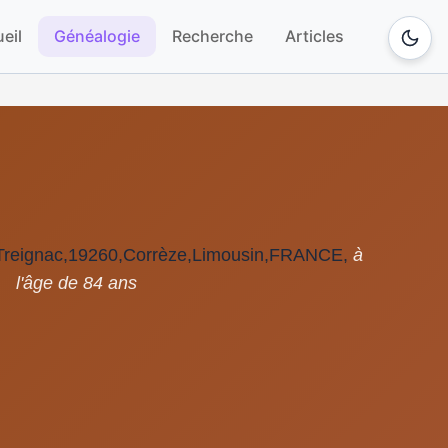
eil
Généalogie
Recherche
Articles
 Treignac,19260,Corrèze,Limousin,FRANCE,
à
l'âge de 84 ans