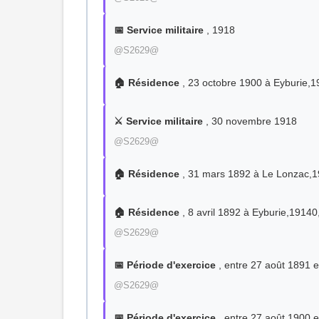
📅 Service militaire
, 1918
@S2629@
🏠 Résidence
, 23 octobre 1900 à Eyburie,
⚔️ Service militaire
, 30 novembre 1918
@S2629@
🏠 Résidence
, 31 mars 1892 à Le Lonzac,
🏠 Résidence
, 8 avril 1892 à Eyburie,1914
@S2629@
📅 Période d'exercice
, entre 27 août 1891 
@S2629@
📅 Période d'exercice
, entre 27 août 1900 