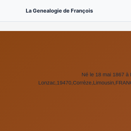
La Genealogie de François
Né le 18 mai 1867 à
Lonzac,19470,Corrèze,Limousin,FRAN