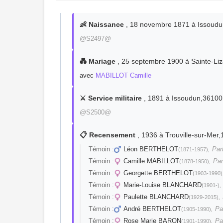
👶 Naissance
, 18 novembre 1871 à Issoudu
@S2497@
💑 Mariage
, 25 septembre 1900 à Sainte-Li
avec
MABILLOT Camille
⚔️ Service militaire
, 1891 à Issoudun,36100
@S2500@
📋 Recensement
, 1936 à Trouville-sur-M
Témoin :
Léon BERTHELOT
, Par
(1871-1957)
Témoin :
Camille MABILLOT
, Par
(1878-1950)
Témoin :
Georgette BERTHELOT
(1903-1990)
Témoin :
Marie-Louise BLANCHARD
,
(1901-)
Témoin :
Paulette BLANCHARD
,
(1929-2015)
Témoin :
André BERTHELOT
, Pa
(1905-1990)
Témoin :
Rose Marie BARON
, Pa
(1901-1990)