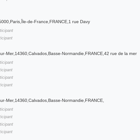
5000,Paris,Île-de-France,FRANCE,1 rue Davy
ticipant
ticipant
e-sur-Mer,14360,Calvados,Basse-Normandie,FRANCE,42 rue de la mer
ticipant
ticipant
ticipant
ticipant
e-sur-Mer,14360,Calvados,Basse-Normandie,FRANCE,
ticipant
ticipant
ticipant
ticipant