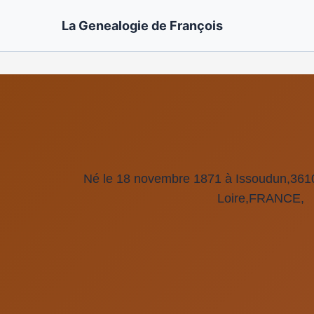
La Genealogie de François
Né le 18 novembre 1871 à Issoudun,3610
Loire,FRANCE,