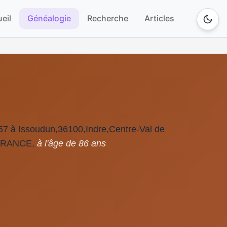
eil
Généalogie
Recherche
Articles
957 à Issoudun,36100,Indre,Centre-Val de
,FRANCE,
à l'âge de 86 ans