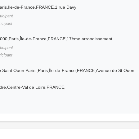
Paris,Île-de-France,FRANCE,1 rue Davy
ticipant
ticipant
5000,Paris,Île-de-France,FRANCE,17ème arrondissement
ticipant
ticipant
 Saint Ouen Paris,,Paris,Île-de-France,FRANCE,Avenue de St Ouen
ndre,Centre-Val de Loire,FRANCE,