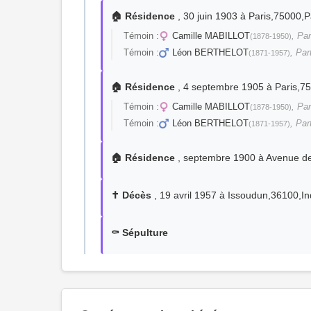
🏠 Résidence
, 30 juin 1903 à Paris,75000,
Témoin :
Camille MABILLOT
, Par
(1878-1950)
Témoin :
Léon BERTHELOT
, Par
(1871-1957)
🏠 Résidence
, 4 septembre 1905 à Paris,7
Témoin :
Camille MABILLOT
, Par
(1878-1950)
Témoin :
Léon BERTHELOT
, Par
(1871-1957)
🏠 Résidence
, septembre 1900 à Avenue de
✝️ Décès
, 19 avril 1957 à Issoudun,36100,I
⚰️ Sépulture