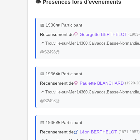
👁️ Présences lors d'événements
📅 1936
👁️ Participant
Recensement de
Georgette BERTHELOT
(1903-
📍 Trouville-sur-Mer,14360,Calvados,Basse-Norman
@S2498@
📅 1936
👁️ Participant
Recensement de
Paulette BLANCHARD
(1929-2
📍 Trouville-sur-Mer,14360,Calvados,Basse-Norman
@S2498@
📅 1936
👁️ Participant
Recensement de
Léon BERTHELOT
(1871-1957)