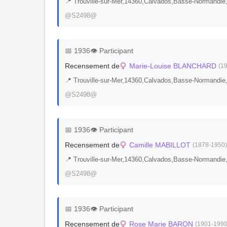
📍 Trouville-sur-Mer,14360,Calvados,Basse-Norman
@S2498@
📅 1936
👁️ Participant
Recensement de
Marie-Louise BLANCHARD
(19
📍 Trouville-sur-Mer,14360,Calvados,Basse-Norman
@S2498@
📅 1936
👁️ Participant
Recensement de
Camille MABILLOT
(1878-1950)
📍 Trouville-sur-Mer,14360,Calvados,Basse-Norman
@S2498@
📅 1936
👁️ Participant
Recensement de
Rose Marie BARON
(1901-1990