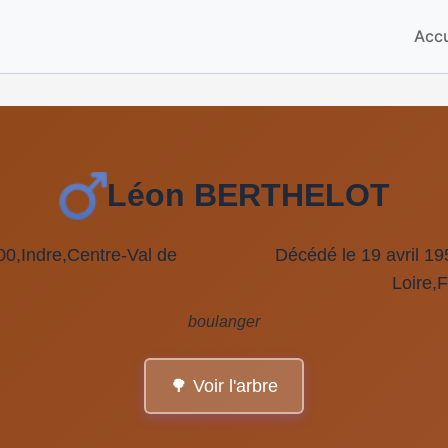
Accu
Léon BERTHELOT
0,Indre,Centre-Val de
Décédé le 19 avril 1
Loire
boulanger
🌳 Voir l'arbre