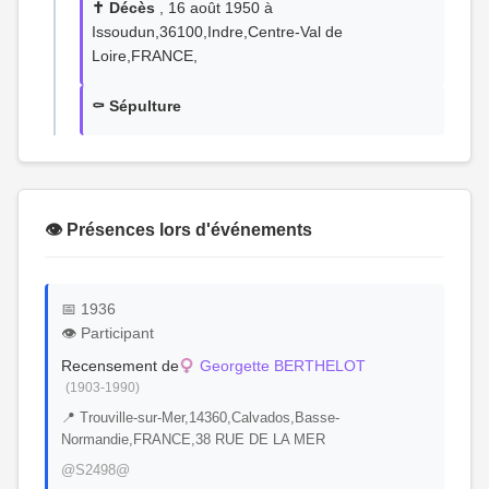
✝️ Décès
, 16 août 1950 à
Issoudun,36100,Indre,Centre-Val de
Loire,FRANCE,
⚰️ Sépulture
👁️ Présences lors d'événements
📅 1936
👁️ Participant
Recensement de
Georgette BERTHELOT
(1903-1990)
📍 Trouville-sur-Mer,14360,Calvados,Basse-
Normandie,FRANCE,38 RUE DE LA MER
@S2498@