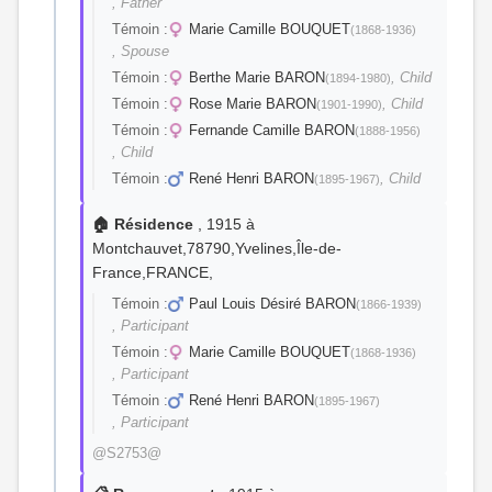
, Father
Témoin :
Marie Camille BOUQUET
(1868-1936)
, Spouse
Témoin :
Berthe Marie BARON
, Child
(1894-1980)
Témoin :
Rose Marie BARON
, Child
(1901-1990)
Témoin :
Fernande Camille BARON
(1888-1956)
, Child
Témoin :
René Henri BARON
, Child
(1895-1967)
🏠 Résidence
, 1915 à
Montchauvet,78790,Yvelines,Île-de-
France,FRANCE,
Témoin :
Paul Louis Désiré BARON
(1866-1939)
, Participant
Témoin :
Marie Camille BOUQUET
(1868-1936)
, Participant
Témoin :
René Henri BARON
(1895-1967)
, Participant
@S2753@