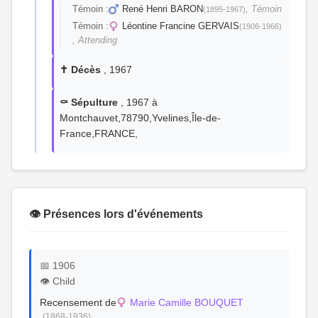
Témoin :
René Henri BARON
, Témoin
(1895-1967)
Témoin :
Léontine Francine GERVAIS
(1906-1966)
, Attending
✝️ Décès
, 1967
⚰️ Sépulture
, 1967 à
Montchauvet,78790,Yvelines,Île-de-
France,FRANCE,
👁️ Présences lors d'événements
📅 1906
👁️ Child
Recensement de
Marie Camille BOUQUET
(1868-1936)