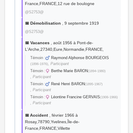
France,FRANCE,12 rue de boulogne
@S2753@
📅 Démobilisation
, 9 septembre 1919
@S2753@
📅 Vacances
, août 1956 à Pont-de-
L'Arche,27340,Eure,Normandie,FRANCE,
Témoin :
Raymond Alphonse BOURGEOIS
, Participant
(1896-1976)
Témoin :
Berthe Marie BARON
(1894-1980)
, Participant
Témoin :
René Henri BARON
(1895-1967)
, Participant
Témoin :
Léontine Francine GERVAIS
(1906-1966)
, Participant
📅 Accident
, février 1966 à
Rosay,78790,Yvelines,Île-de-
France,FRANCE,Villette