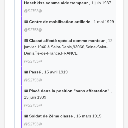
Hosehkiss comme aide trempeur
, 1 juin 1937
@S2753@
📅 Centre de mobilisation artillerie
, 1 mai 1929
@S2753@
📅 Classé affecté spécial comme monteur
, 12
janvier 1940 à Saint-Denis,93066,Seine-Saint-
Denis,Île-de-France,FRANCE,
@S2753@
📅 Passé
, 15 avril 1919
@S2753@
📅 Placé dans la position "sans affectation"
,
15 juin 1939
@S2753@
📅 Soldat de 2ème classe
, 16 mars 1915
@S2753@