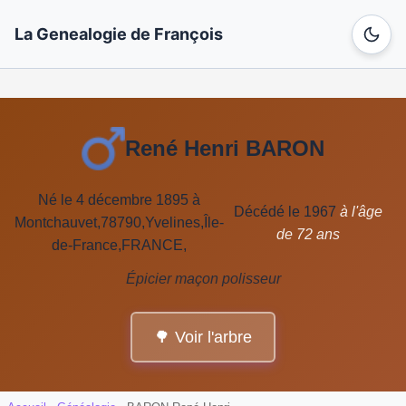
La Genealogie de François
René Henri BARON
Né le 4 décembre 1895 à
Décédé le 1967
à l'âge
Montchauvet,78790,Yvelines,Île-
de 72 ans
de-France,FRANCE,
Épicier maçon polisseur
🌳 Voir l'arbre