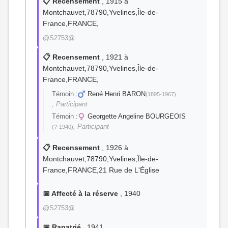
📋 Recensement
, 1915 à
Montchauvet,78790,Yvelines,Île-de-
France,FRANCE,
@S2753@
📋 Recensement
, 1921 à
Montchauvet,78790,Yvelines,Île-de-
France,FRANCE,
Témoin :
René Henri BARON
(1895-1967)
, Participant
Témoin :
Georgette Angeline BOURGEOIS
, Participant
(?-1940)
📋 Recensement
, 1926 à
Montchauvet,78790,Yvelines,Île-de-
France,FRANCE,21 Rue de L'Église
📅 Affecté à la réserve
, 1940
@S2753@
📅 Rapatrié
, 1941