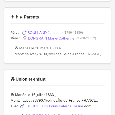
👨‍👩‍👧 Parents
BOULLAND Jacques
Père :
(°1786-†1856)
BONGRAIN Marie-Catherine
Mère :
(°1780-†1852)
💑 Mariés le 20 mars 1808 à
Montchauvet,78790,Yvelines,Île-de-France,FRANCE,
💑 Union et enfant
💑 Mariée le 16 juillet 1833 ,
Montchauvet,78790,Yvelines,Île-de-France,FRANCE,,
avec
BOURGEOIS Louis Paterne Désiré
dont :