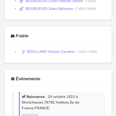
BOURGEOIS Louis Paterne Désiré
(°1834)
BOURGEOIS Jules Alphonse
(°1836-†1896)
👥 Fratrie
BOULLAND Victoire Caroline
(°1813-†1904)
📅 Événements
👶 Naissance
, 24 octobre 1810 à
Montchauvet,78790,Yvelines,Île-de-
France,FRANCE,
@S3032@