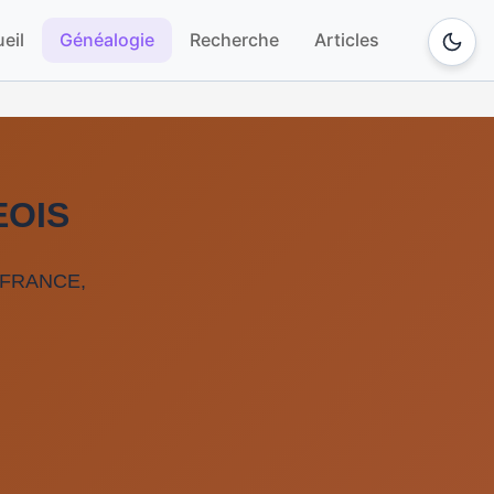
eil
Généalogie
Recherche
Articles
EOIS
e,FRANCE,