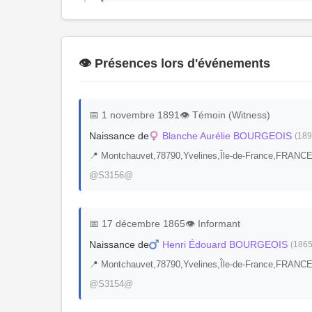
👁️ Présences lors d'événements
📅 1 novembre 1891
👁️ Témoin (Witness)
Naissance de
Blanche Aurélie BOURGEOIS
(189
📍 Montchauvet,78790,Yvelines,Île-de-France,FRANCE
@S3156@
📅 17 décembre 1865
👁️ Informant
Naissance de
Henri Édouard BOURGEOIS
(1865
📍 Montchauvet,78790,Yvelines,Île-de-France,FRANCE
@S3154@