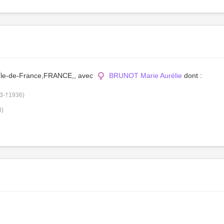
s,Île-de-France,FRANCE,, avec
BRUNOT Marie Aurélie
dont :
3-†1936)
3)