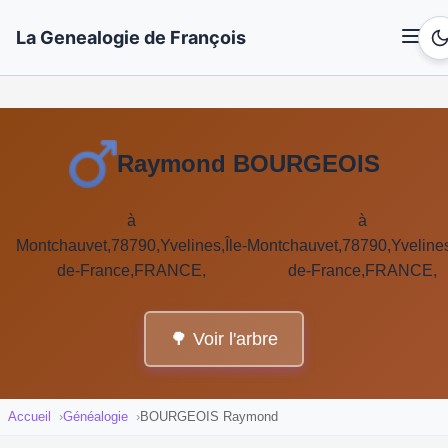
La Genealogie de François
Raymond BOURGEOIS
à
à
Montchauvet,78790,Yvelines,Île-
Montchauvet,78790,Yvelines
de-France,FRANCE,
de-France,FRANCE,
🌳 Voir l'arbre
Accueil
Généalogie
BOURGEOIS Raymond