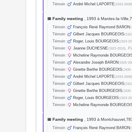
Témoin :
André Michel LAPORTE
(1933-2008
📅 Family meeting
, 1993 à Mantes-la-Ville,
Témoin :
François René Raymond BARON
(
Témoin :
Gilbert Jacques BOURGEOIS
(192
Témoin :
Roger, Louis BOURGEOIS
(1923-20
Témoin :
Jeanne DUCHESNE
, Pa
(1923-2010)
Témoin :
Micheline Raymonde BOURGEOI
Témoin :
Alexandre Joseph BARON
(1925-20
Témoin :
Ginette Berthe BOURGEOIS
(1935-
Témoin :
André Michel LAPORTE
(1933-2008
Témoin :
Gilbert Jacques BOURGEOIS
(192
Témoin :
Ginette Berthe BOURGEOIS
(1935-
Témoin :
Roger, Louis BOURGEOIS
(1923-20
Témoin :
Micheline Raymonde BOURGEOI
📅 Family meeting
, 1993 à Montchauvet,78
Témoin :
François René Raymond BARON
(