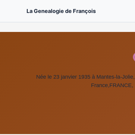
La Genealogie de François
Née le 23 janvier 1935 à Mantes-la-Jolie
France,FRANCE,