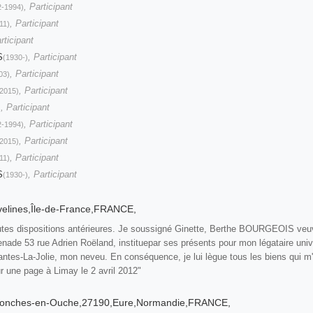
, Participant
2-1994)
, Participant
11)
rticipant
S
, Participant
(1930-)
, Participant
03)
, Participant
2015)
, Participant
)
, Participant
2-1994)
, Participant
2015)
, Participant
11)
S
, Participant
(1930-)
Yvelines,Île-de-France,FRANCE,
outes dispositions antérieures. Je soussigné Ginette, Berthe BOURGEOIS ve
nade 53 rue Adrien Roëland, instituepar ses présents pour mon légataire u
Mantes-La-Jolie, mon neveu. En conséquence, je lui lègue tous les biens qui 
ur une page à Limay le 2 avril 2012"
Conches-en-Ouche,27190,Eure,Normandie,FRANCE,