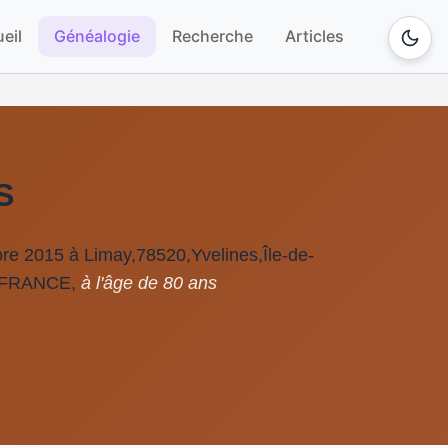
eil
Généalogie
Recherche
Articles
S
re 2015 à Limay,78520,Yvelines,Île-de-
,FRANCE,
à l'âge de 80 ans