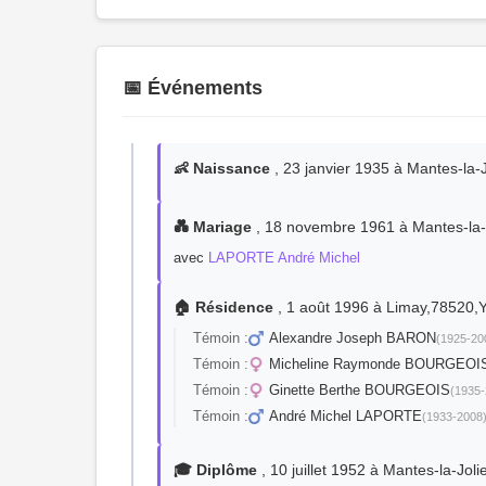
📅 Événements
👶 Naissance
, 23 janvier 1935 à Mantes-la
💑 Mariage
, 18 novembre 1961 à Mantes-la-
avec
LAPORTE André Michel
🏠 Résidence
, 1 août 1996 à Limay,78520,
Témoin :
Alexandre Joseph BARON
(1925-20
Témoin :
Micheline Raymonde BOURGEOI
Témoin :
Ginette Berthe BOURGEOIS
(1935-
Témoin :
André Michel LAPORTE
(1933-2008
🎓 Diplôme
, 10 juillet 1952 à Mantes-la-Jo