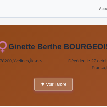
Accu
Ginette Berthe BOURGEOI
,78200,Yvelines,Île-de-
Décédée le 27 octob
France
🌳 Voir l'arbre