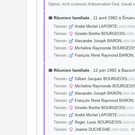
Option; écrit sciences d'observation Oral; travail
📅 Réunion familiale
, 11 avril 1982 à Ém
Témoin :
André Michel LAPORTE
(1933-2008
Témoin :
Ginette Berthe BOURGEOIS
(1935-
Témoin :
Alexandre Joseph BARON
(1925-20
Témoin :
Micheline Raymonde BOURGEOI
Témoin :
François René Raymond BARON
(
📅 Réunion familiale
, 12 juin 1982 à Bazoc
Témoin :
Gilbert Jacques BOURGEOIS
(192
Témoin :
Micheline Raymonde BOURGEOI
Témoin :
Alexandre Joseph BARON
(1925-20
Témoin :
François René Raymond BARON
(
Témoin :
Ginette Berthe BOURGEOIS
(1935-
Témoin :
André Michel LAPORTE
(1933-2008
Témoin :
Roger, Louis BOURGEOIS
(1923-20
Témoin :
Jeanne DUCHESNE
, A
(1923-2010)