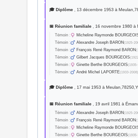
🎓 Diplôme
, 13 décembre 1953 à Meulan,78
📅 Réunion familiale
, 16 novembre 1980 à 
Témoin :
Micheline Raymonde BOURGEOI
Témoin :
Alexandre Joseph BARON
(1925-20
Témoin :
François René Raymond BARON
(
Témoin :
Gilbert Jacques BOURGEOIS
(192
Témoin :
Ginette Berthe BOURGEOIS
(1935-
Témoin :
André Michel LAPORTE
(1933-2008
🎓 Diplôme
, 17 mai 1953 à Meulan,78250,Y
📅 Réunion familiale
, 19 avril 1981 à Ém
Témoin :
Alexandre Joseph BARON
(1925-20
Témoin :
François René Raymond BARON
(
Témoin :
Micheline Raymonde BOURGEOI
Témoin :
Ginette Berthe BOURGEOIS
(1935-