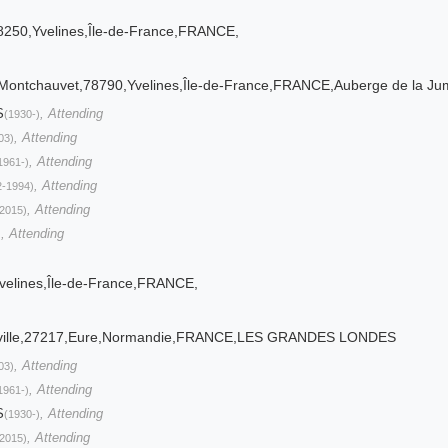
250,Yvelines,Île-de-France,FRANCE,
Montchauvet,78790,Yvelines,Île-de-France,FRANCE,Auberge de la Jum
S
, Attending
(1930-)
, Attending
03)
, Attending
1961-)
, Attending
2-1994)
, Attending
2015)
, Attending
)
velines,Île-de-France,FRANCE,
anville,27217,Eure,Normandie,FRANCE,LES GRANDES LONDES
, Attending
03)
, Attending
1961-)
S
, Attending
(1930-)
, Attending
2015)