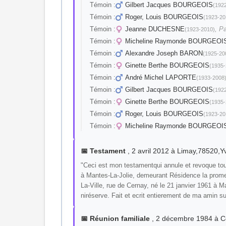
Témoin :
Gilbert Jacques BOURGEOIS
(192
Témoin :
Roger, Louis BOURGEOIS
(1923-20
Témoin :
Jeanne DUCHESNE
, Pa
(1923-2010)
Témoin :
Micheline Raymonde BOURGEOI
Témoin :
Alexandre Joseph BARON
(1925-20
Témoin :
Ginette Berthe BOURGEOIS
(1935-
Témoin :
André Michel LAPORTE
(1933-2008
Témoin :
Gilbert Jacques BOURGEOIS
(192
Témoin :
Ginette Berthe BOURGEOIS
(1935-
Témoin :
Roger, Louis BOURGEOIS
(1923-20
Témoin :
Micheline Raymonde BOURGEOI
📅 Testament
, 2 avril 2012 à Limay,78520,
"Ceci est mon testamentqui annule et revoque t
à Mantes-La-Jolie, demeurant Résidence la prome
La-Ville, rue de Cernay, né le 21 janvier 1961 à 
niréserve. Fait et ecrit entierement de ma amin s
📅 Réunion familiale
, 2 décembre 1984 à 