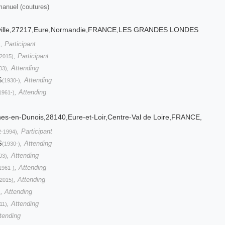
 manuel (coutures)
anville,27217,Eure,Normandie,FRANCE,LES GRANDES LONDES
, Participant
)
, Participant
2015)
, Attending
03)
S
, Attending
(1930-)
, Attending
1961-)
hes-en-Dunois,28140,Eure-et-Loir,Centre-Val de Loire,FRANCE,
, Participant
2-1994)
S
, Attending
(1930-)
, Attending
03)
, Attending
1961-)
, Attending
2015)
, Attending
)
, Attending
11)
ttending