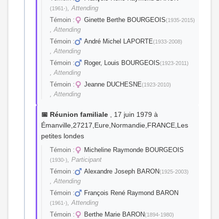
, Attending
(1961-)
Témoin :
Ginette Berthe BOURGEOIS
(1935-2015)
, Attending
Témoin :
André Michel LAPORTE
(1933-2008)
, Attending
Témoin :
Roger, Louis BOURGEOIS
(1923-2011)
, Attending
Témoin :
Jeanne DUCHESNE
(1923-2010)
, Attending
📅 Réunion familiale
, 17 juin 1979 à
Émanville,27217,Eure,Normandie,FRANCE,Les
petites londes
Témoin :
Micheline Raymonde BOURGEOIS
, Participant
(1930-)
Témoin :
Alexandre Joseph BARON
(1925-2003)
, Attending
Témoin :
François René Raymond BARON
, Attending
(1961-)
Témoin :
Berthe Marie BARON
(1894-1980)