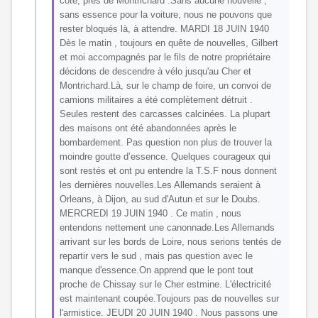
côté, près de Montrichard .Sans aucune nouvelle ,
sans essence pour la voiture, nous ne pouvons que
rester bloqués là, à attendre. MARDI 18 JUIN 1940
Dès le matin , toujours en quête de nouvelles, Gilbert
et moi accompagnés par le fils de notre propriétaire
décidons de descendre à vélo jusqu'au Cher et
Montrichard.Là, sur le champ de foire, un convoi de
camions militaires a été complètement détruit .
Seules restent des carcasses calcinées. La plupart
des maisons ont été abandonnées après le
bombardement. Pas question non plus de trouver la
moindre goutte d’essence. Quelques courageux qui
sont restés et ont pu entendre la T.S.F nous donnent
les dernières nouvelles.Les Allemands seraient à
Orleans, à Dijon, au sud d'Autun et sur le Doubs.
MERCREDI 19 JUIN 1940 . Ce matin , nous
entendons nettement une canonnade.Les Allemands
arrivant sur les bords de Loire, nous serions tentés de
repartir vers le sud , mais pas question avec le
manque d'essence.On apprend que le pont tout
proche de Chissay sur le Cher estmine. L'électricité
est maintenant coupée.Toujours pas de nouvelles sur
l'armistice. JEUDI 20 JUIN 1940 . Nous passons une