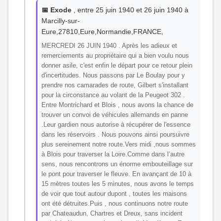
📅 Exode
, entre 25 juin 1940 et 26 juin 1940 à
Marcilly-sur-
Eure,27810,Eure,Normandie,FRANCE,
MERCREDI 26 JUIN 1940 . Après les adieux et
remerciements au propriétaire qui a bien voulu nous
donner asile, c'est enfin le départ pour ce retour plein
d'incertitudes. Nous passons par Le Boulay pour y
prendre nos camarades de route, Gilbert s'installant
pour la circonstance au volant de la Peugeot 302 .
Entre Montrichard et Blois , nous avons la chance de
trouver un convoi de véhicules allemands en panne
.Leur gardien nous autorise à récupérer de l'essence
dans les réservoirs . Nous pouvons ainsi poursuivre
plus sereinement notre route.Vers midi ,nous sommes
à Blois pour traverser la Loire.Comme dans l’autre
sens, nous rencontrons un énorme embouteillage sur
le pont pour traverser le fleuve. En avançant de 10 à
15 mètres toutes les 5 minutes, nous avons le temps
de voir que tout autour dupont , toutes les maisons
ont été détruites.Puis , nous continuons notre route
par Chateaudun, Chartres et Dreux, sans incident