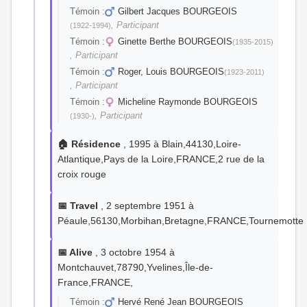
Témoin :
Gilbert Jacques BOURGEOIS
, Participant
(1922-1994)
Témoin :
Ginette Berthe BOURGEOIS
(1935-2015)
, Participant
Témoin :
Roger, Louis BOURGEOIS
(1923-2011)
, Participant
Témoin :
Micheline Raymonde BOURGEOIS
, Participant
(1930-)
🏠 Résidence
, 1995 à Blain,44130,Loire-
Atlantique,Pays de la Loire,FRANCE,2 rue de la
croix rouge
📅 Travel
, 2 septembre 1951 à
Péaule,56130,Morbihan,Bretagne,FRANCE,Tournemotte
📅 Alive
, 3 octobre 1954 à
Montchauvet,78790,Yvelines,Île-de-
France,FRANCE,
Témoin :
Hervé René Jean BOURGEOIS