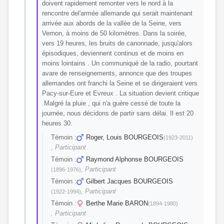
doivent rapidement remonter vers le nord à la
rencontre del'armée allemande qui serait maintenant
arrivée aux abords de la vallée de la Seine, vers
Vernon, à moins de 50 kilomètres. Dans la soirée,
vers 19 heures, les bruits de canonnade, jusqu'alors
épisodiques, deviennent continus et de moins en
moins lointains . Un communiqué de la radio, pourtant
avare de renseignements, annonce que des troupes
allemandes ont franchi la Seine et se dirigeraient vers
Pacy-sur-Eure et Evreux . La situation devient critique
.Malgré la pluie , qui n'a guère cessé de toute la
journée, nous décidons de partir sans délai. Il est 20
heures 30.
Témoin :
Roger, Louis BOURGEOIS
(1923-2011)
, Participant
Témoin :
Raymond Alphonse BOURGEOIS
, Participant
(1896-1976)
Témoin :
Gilbert Jacques BOURGEOIS
, Participant
(1922-1994)
Témoin :
Berthe Marie BARON
(1894-1980)
, Participant