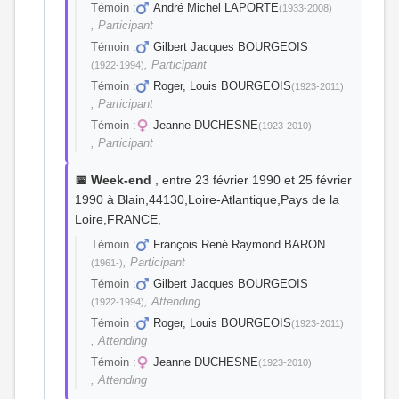
Témoin :
André Michel LAPORTE
(1933-2008)
, Participant
Témoin :
Gilbert Jacques BOURGEOIS
, Participant
(1922-1994)
Témoin :
Roger, Louis BOURGEOIS
(1923-2011)
, Participant
Témoin :
Jeanne DUCHESNE
(1923-2010)
, Participant
📅 Week-end
, entre 23 février 1990 et 25 février
1990 à Blain,44130,Loire-Atlantique,Pays de la
Loire,FRANCE,
Témoin :
François René Raymond BARON
, Participant
(1961-)
Témoin :
Gilbert Jacques BOURGEOIS
, Attending
(1922-1994)
Témoin :
Roger, Louis BOURGEOIS
(1923-2011)
, Attending
Témoin :
Jeanne DUCHESNE
(1923-2010)
, Attending