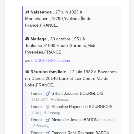
👶 Naissance
, 27 juin 1923 à
Montchauvet,78790,Yvelines,Île-de-
France,FRANCE,
💑 Mariage
, 30 octobre 1951 à
Toulouse,31000,Haute-Garonne,Midi-
Pyrénées,FRANCE,
avec
DUCHESNE Jeanne
📅 Réunion familiale
, 12 juin 1982 à Bazoches-
en-Dunois,28140,Eure-et-Loir,Centre-Val de
Loire,FRANCE,
Témoin :
Gilbert Jacques BOURGEOIS
, Participant
(1922-1994)
Témoin :
Micheline Raymonde BOURGEOIS
, Attending
(1930-)
Témoin :
Alexandre Joseph BARON
(1925-2003)
, Attending
Témoin :
François René Raymond BARON