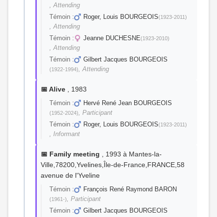
, Attending
Témoin :
Roger, Louis BOURGEOIS
(1923-2011)
, Attending
Témoin :
Jeanne DUCHESNE
(1923-2010)
, Attending
Témoin :
Gilbert Jacques BOURGEOIS
, Attending
(1922-1994)
📅 Alive
, 1983
Témoin :
Hervé René Jean BOURGEOIS
, Participant
(1952-2024)
Témoin :
Roger, Louis BOURGEOIS
(1923-2011)
, Informant
📅 Family meeting
, 1993 à Mantes-la-
Ville,78200,Yvelines,Île-de-France,FRANCE,58
avenue de l'Yveline
Témoin :
François René Raymond BARON
, Participant
(1961-)
Témoin :
Gilbert Jacques BOURGEOIS