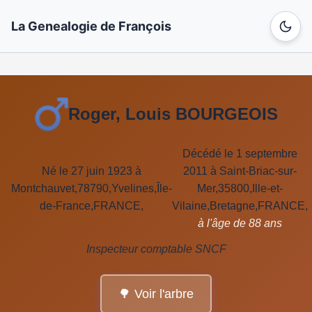
La Genealogie de François
Roger, Louis BOURGEOIS
Décédé le 1 septembre
Né le 27 juin 1923 à
2011 à Saint-Briac-sur-
Montchauvet,78790,Yvelines,Île-
Mer,35800,Ille-et-
de-France,FRANCE,
Vilaine,Bretagne,FRANCE,
à l'âge de 88 ans
Inspecteur comptable SNCF
🌳 Voir l'arbre