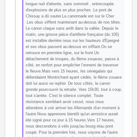
longue nuit d'attente, sans sommeil , entrecoupée
d'explosions de plus en plus proches .Le pont de
Chissay a dû sauter.La canonnade est sur le Cher
.Les obus sifflent maintenant au-dessus de nos têtes.
Le canon claque sans arrêt dans la vallée. Depuis le
matin, une grosse pièce d'artillerie française (du 105)
est installée derrière nous sur les hauteurs d'Epeigné
et ses obus passent au-dessus en sifflant.On se
retrouve en première ligne, sur le front.Un
détachement de troupes, du 8ème zouaves, passe à
côté, en renfort pour empêcher l’ennemi de traverser
le fleuve.Mais vers 15 heures, les sénégalais qui
défendaient Montrichard ayant cédés, le 8ème zouave
doit lui aussi se replíer. De tous côtés, le canon
gronde pourcouvrir la retraite. Vers 15h30, tout à coup,
tout s'arrète. C'est le silence complet. Toute
résistance semblant avoir cessé, nous nous
attendons à voir arriver les Allemands d'un moment à
l'autre.Nous apprenons bientôt qu'un armistice aurait
été signé pour ce jour à 15 heures.Vers 17 heures,
nous descendons à vélo jusqu'au bourg etau pont
coupé. Pour la première fois, nous voyons de l'autre