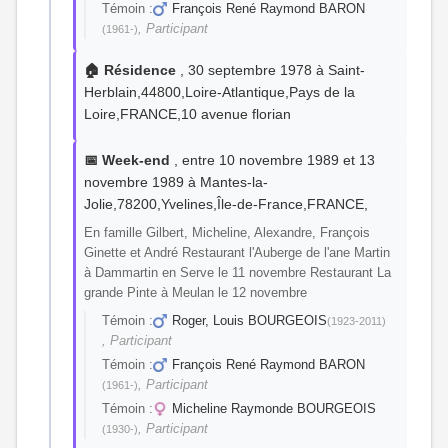
Témoin :
François René Raymond BARON
, Participant
(1961-)
🏠 Résidence
, 30 septembre 1978 à Saint-
Herblain,44800,Loire-Atlantique,Pays de la
Loire,FRANCE,10 avenue florian
📅 Week-end
, entre 10 novembre 1989 et 13
novembre 1989 à Mantes-la-
Jolie,78200,Yvelines,Île-de-France,FRANCE,
En famille Gilbert, Micheline, Alexandre, François
Ginette et André Restaurant l'Auberge de l'ane Martin
à Dammartin en Serve le 11 novembre Restaurant La
grande Pinte à Meulan le 12 novembre
Témoin :
Roger, Louis BOURGEOIS
(1923-2011)
, Participant
Témoin :
François René Raymond BARON
, Participant
(1961-)
Témoin :
Micheline Raymonde BOURGEOIS
, Participant
(1930-)