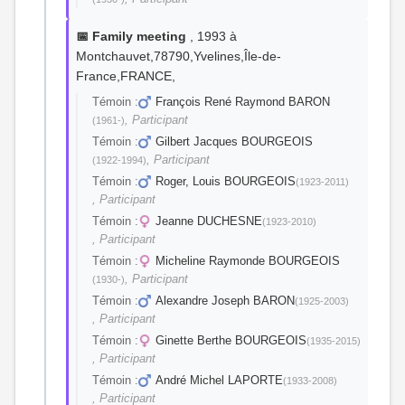
📅 Family meeting
, 1993 à
Montchauvet,78790,Yvelines,Île-de-
France,FRANCE,
Témoin :
François René Raymond BARON
, Participant
(1961-)
Témoin :
Gilbert Jacques BOURGEOIS
, Participant
(1922-1994)
Témoin :
Roger, Louis BOURGEOIS
(1923-2011)
, Participant
Témoin :
Jeanne DUCHESNE
(1923-2010)
, Participant
Témoin :
Micheline Raymonde BOURGEOIS
, Participant
(1930-)
Témoin :
Alexandre Joseph BARON
(1925-2003)
, Participant
Témoin :
Ginette Berthe BOURGEOIS
(1935-2015)
, Participant
Témoin :
André Michel LAPORTE
(1933-2008)
, Participant