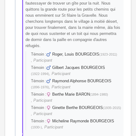
fautessayer de trouver un gîte pour la nuit. Nous
quittons la grande route pour les petits chemins qui
nous emmènent sur St filaire la Gravelle. Nous
cherchons longtemps dans le village à moitié désert,
pour trouver finalement, dans la mairie même, àla fois
de quoi nous sustenter et un toit qui nous permettra
de dormir dans la paille en compagnie d'autres
réfugiés.
Témoin :
Roger, Louis BOURGEOIS
(1923-2011)
, Participant
Témoin :
Gilbert Jacques BOURGEOIS
, Participant
(1922-1994)
Témoin :
Raymond Alphonse BOURGEOIS
, Participant
(1896-1976)
Témoin :
Berthe Marie BARON
(1894-1980)
, Participant
Témoin :
Ginette Berthe BOURGEOIS
(1935-2015)
, Participant
Témoin :
Micheline Raymonde BOURGEOIS
, Participant
(1930-)