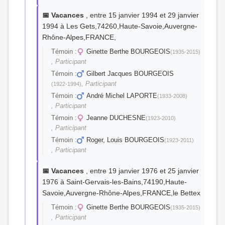
📅 Vacances
, entre 15 janvier 1994 et 29 janvier
1994 à Les Gets,74260,Haute-Savoie,Auvergne-
Rhône-Alpes,FRANCE,
Témoin :
Ginette Berthe BOURGEOIS
(1935-2015)
, Participant
Témoin :
Gilbert Jacques BOURGEOIS
, Participant
(1922-1994)
Témoin :
André Michel LAPORTE
(1933-2008)
, Participant
Témoin :
Jeanne DUCHESNE
(1923-2010)
, Participant
Témoin :
Roger, Louis BOURGEOIS
(1923-2011)
, Participant
📅 Vacances
, entre 19 janvier 1976 et 25 janvier
1976 à Saint-Gervais-les-Bains,74190,Haute-
Savoie,Auvergne-Rhône-Alpes,FRANCE,le Bettex
Témoin :
Ginette Berthe BOURGEOIS
(1935-2015)
, Participant