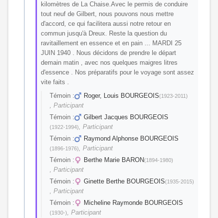
kilomètres de La Chaise.Avec le permis de conduire
tout neuf de Gilbert, nous pouvons nous mettre
d'accord, ce qui facilitera aussi notre retour en
commun jusqu'à Dreux. Reste la question du
ravitaillement en essence et en pain ... MARDI 25
JUIN 1940 . Nous décidons de prendre le départ
demain matin , avec nos quelques maigres litres
d'essence . Nos préparatifs pour le voyage sont assez
vite faits .
Témoin :
Roger, Louis BOURGEOIS
(1923-2011)
, Participant
Témoin :
Gilbert Jacques BOURGEOIS
, Participant
(1922-1994)
Témoin :
Raymond Alphonse BOURGEOIS
, Participant
(1896-1976)
Témoin :
Berthe Marie BARON
(1894-1980)
, Participant
Témoin :
Ginette Berthe BOURGEOIS
(1935-2015)
, Participant
Témoin :
Micheline Raymonde BOURGEOIS
, Participant
(1930-)