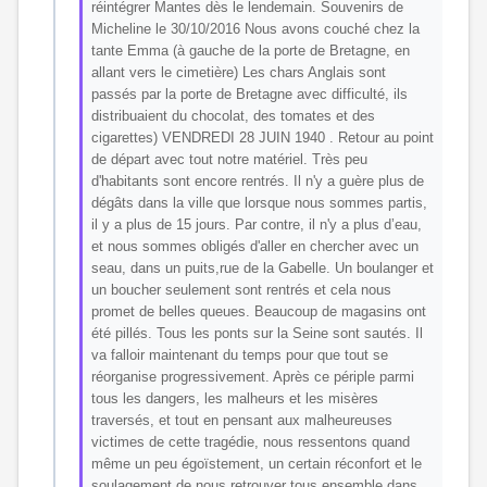
réintégrer Mantes dès le lendemain. Souvenirs de
Micheline le 30/10/2016 Nous avons couché chez la
tante Emma (à gauche de la porte de Bretagne, en
allant vers le cimetière) Les chars Anglais sont
passés par la porte de Bretagne avec difficulté, ils
distribuaient du chocolat, des tomates et des
cigarettes) VENDREDI 28 JUIN 1940 . Retour au point
de départ avec tout notre matériel. Très peu
d'habitants sont encore rentrés. Il n'y a guère plus de
dégâts dans la ville que lorsque nous sommes partis,
il y a plus de 15 jours. Par contre, il n'y a plus d’eau,
et nous sommes obligés d'aller en chercher avec un
seau, dans un puits,rue de la Gabelle. Un boulanger et
un boucher seulement sont rentrés et cela nous
promet de belles queues. Beaucoup de magasins ont
été pillés. Tous les ponts sur la Seine sont sautés. Il
va falloir maintenant du temps pour que tout se
réorganise progressivement. Après ce périple parmi
tous les dangers, les malheurs et les misères
traversés, et tout en pensant aux malheureuses
victimes de cette tragédie, nous ressentons quand
même un peu égoïstement, un certain réconfort et le
soulagement de nous retrouver tous ensemble dans