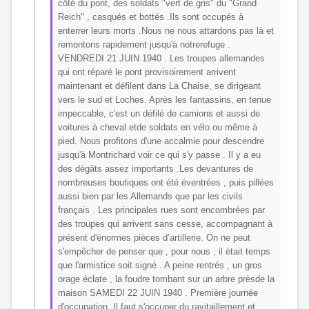
côté du pont, des soldats "vert de gris" du "Grand
Reich" , casqués et bottés .Ils sont occupés à
enterrer leurs morts .Nous ne nous attardons pas là et
remontons rapidement jusqu'à notrerefuge .
VENDREDI 21 JUIN 1940 . Les troupes allemandes
qui ont réparé le pont provisoirement arrivent
maintenant et défilent dans La Chaise, se dirigeant
vers le sud et Loches. Après les fantassins, en tenue
impeccable, c'est un défilé de camions et aussi de
voitures à cheval etde soldats en vélo ou même à
pied. Nous profitons d'une accalmie pour descendre
jusqu'à Montrichard voir ce qui s'y passe . Il y a eu
des dégâts assez importants .Les devantures de
nombreuses boutiques ont été éventrées , puis pillées
aussi bien par les Allemands que par les civils
français . Les principales rues sont encombrées par
des troupes qui arrivent sans cesse, accompagnant à
présent d'énormes pièces d’artillerie. On ne peut
s'empêcher de penser que , pour nous , il était temps
que l'armistice soit signé . A peine rentrés , un gros
orage éclate , la foudre tombant sur un arbre prèsde la
maison SAMEDI 22 JUIN 1940 . Première journée
d'occupation. Il faut s'occuper du ravitaillement et