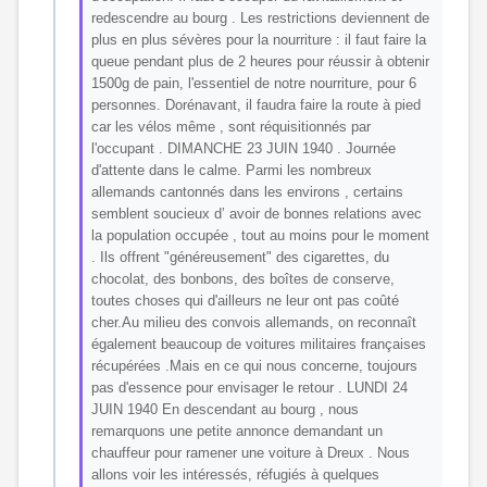
redescendre au bourg . Les restrictions deviennent de
plus en plus sévères pour la nourriture : il faut faire la
queue pendant plus de 2 heures pour réussir à obtenir
1500g de pain, l'essentiel de notre nourriture, pour 6
personnes. Dorénavant, il faudra faire la route à pied
car les vélos même , sont réquisitionnés par
l'occupant . DIMANCHE 23 JUIN 1940 . Journée
d'attente dans le calme. Parmi les nombreux
allemands cantonnés dans les environs , certains
semblent soucieux d’ avoir de bonnes relations avec
la population occupée , tout au moins pour le moment
. Ils offrent "généreusement" des cigarettes, du
chocolat, des bonbons, des boîtes de conserve,
toutes choses qui d'ailleurs ne leur ont pas coûté
cher.Au milieu des convois allemands, on reconnaît
également beaucoup de voitures militaires françaises
récupérées .Mais en ce qui nous concerne, toujours
pas d'essence pour envisager le retour . LUNDI 24
JUIN 1940 En descendant au bourg , nous
remarquons une petite annonce demandant un
chauffeur pour ramener une voiture à Dreux . Nous
allons voir les intéressés, réfugiés à quelques