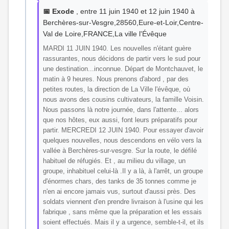
📅 Exode
, entre 11 juin 1940 et 12 juin 1940 à
Berchères-sur-Vesgre,28560,Eure-et-Loir,Centre-
Val de Loire,FRANCE,La ville l'Évêque
MARDI 11 JUIN 1940. Les nouvelles n'étant guère
rassurantes, nous décidons de partir vers le sud pour
une destination...inconnue. Départ de Montchauvet, le
matin à 9 heures. Nous prenons d'abord , par des
petites routes, la direction de La Ville l'évêque, où
nous avons des cousins cultivateurs, la famille Voisin.
Nous passons là notre journée, dans l'attente... alors
que nos hôtes, eux aussi, font leurs préparatifs pour
partir. MERCREDI 12 JUIN 1940. Pour essayer d'avoir
quelques nouvelles, nous descendons en vélo vers la
vallée à Berchères-sur-vesgre. Sur la route, le défilé
habituel de réfugiés. Et , au milieu du village, un
groupe, inhabituel celui-là .Il y a là, à l'arrêt, un groupe
d'énormes chars, des tanks de 35 tonnes comme je
n'en ai encore jamais vus, surtout d'aussi près. Des
soldats viennent d'en prendre livraison à l'usine qui les
fabrique , sans même que la préparation et les essais
soient effectués. Mais il y a urgence, semble-t-il, et ils