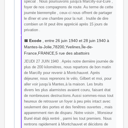
spécial . Nous poursuivons jusqu'à Marcilly-sur-Eure ,
foyer de nos compagnons de route. Au terme de cette
journée bienremplie , ceux-ci nous offrent de partager
le dîner et une chambre pour la nuit . Inutile de dire
combien un lit peut être apprécié après 15 jours de
privation .
📅 Exode
, entre 26 juin 1940 et 28 juin 1940 à
Mantes-la-Jolie,78200,Yvelines,Île-de-
France,FRANCE,5 rue des abattoirs
JEUDI 27 JUIN 1940 . Après notre dernière journée de
plus de 200 kilomètres, nous repartons de bon matin
de Marcilly pour revenir à Montchauvet. Après
déjeuner, nous reprenons le vélo, Gilbert et moi, pour
aller voir jusqu’à Mantes,à la maison. Les bruits
divers les plus alarmistes avaient couru, faisant état
de nombreuses destructions.Aussi sommes-nous tout
heureux de retrouver un foyer à peu près intact avec
seulement des portes et des fenêtres ouvertes , mais
apparemment rien de disparu .Notre voisin , Monsieur
Burel était déjà rentré , parmi les tout premiers. Nous
rentrons rapidement à Montchauvet et décidons de