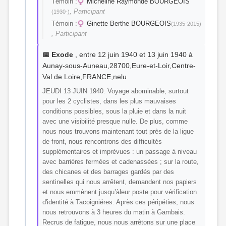
Témoin :
Micheline Raymonde BOURGEOIS
, Participant
(1930-)
Témoin :
Ginette Berthe BOURGEOIS
(1935-2015)
, Participant
📅 Exode
, entre 12 juin 1940 et 13 juin 1940 à
Aunay-sous-Auneau,28700,Eure-et-Loir,Centre-
Val de Loire,FRANCE,nelu
JEUDI 13 JUIN 1940. Voyage abominable, surtout
pour les 2 cyclistes, dans les plus mauvaises
conditions possibles, sous la pluie et dans la nuit
avec une visibilité presque nulle. De plus, comme
nous nous trouvons maintenant tout près de la ligue
de front, nous rencontrons des difficultés
supplémentaires et imprévues : un passage à niveau
avec barrières fermées et cadenassées ; sur la route,
des chicanes et des barrages gardés par des
sentinelles qui nous arrêtent, demandent nos papiers
et nous emmènent jusqu’àleur poste pour vérification
d'identité à Tacoigniéres. Après ces péripéties, nous
nous retrouvons à 3 heures du matin à Gambais.
Recrus de fatigue, nous nous arrêtons sur une place