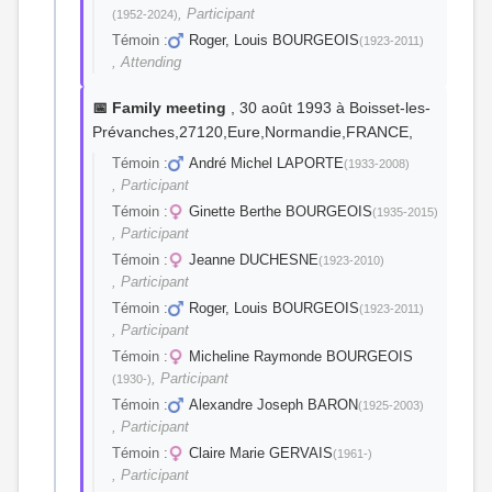
, Participant
(1952-2024)
Témoin :
Roger, Louis BOURGEOIS
(1923-2011)
, Attending
📅 Family meeting
, 30 août 1993 à Boisset-les-
Prévanches,27120,Eure,Normandie,FRANCE,
Témoin :
André Michel LAPORTE
(1933-2008)
, Participant
Témoin :
Ginette Berthe BOURGEOIS
(1935-2015)
, Participant
Témoin :
Jeanne DUCHESNE
(1923-2010)
, Participant
Témoin :
Roger, Louis BOURGEOIS
(1923-2011)
, Participant
Témoin :
Micheline Raymonde BOURGEOIS
, Participant
(1930-)
Témoin :
Alexandre Joseph BARON
(1925-2003)
, Participant
Témoin :
Claire Marie GERVAIS
(1961-)
, Participant