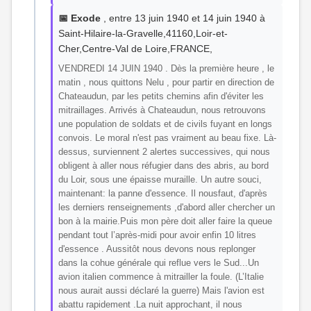
📅 Exode
, entre 13 juin 1940 et 14 juin 1940 à
Saint-Hilaire-la-Gravelle,41160,Loir-et-
Cher,Centre-Val de Loire,FRANCE,
VENDREDI 14 JUIN 1940 . Dès la première heure , le
matin , nous quittons Nelu , pour partir en direction de
Chateaudun, par les petits chemins afin d'éviter les
mitraillages. Arrivés à Chateaudun, nous retrouvons
une population de soldats et de civils fuyant en longs
convois. Le moral n'est pas vraiment au beau fixe. Là-
dessus, surviennent 2 alertes successives, qui nous
obligent à aller nous réfugier dans des abris, au bord
du Loir, sous une épaisse muraille. Un autre souci,
maintenant: la panne d'essence. Il nousfaut, d'après
les derniers renseignements ,d'abord aller chercher un
bon à la mairie.Puis mon père doit aller faire la queue
pendant tout l’après-midi pour avoir enfin 10 litres
d'essence . Aussitôt nous devons nous replonger
dans la cohue générale qui reflue vers le Sud...Un
avion italien commence à mitrailler la foule. (L’Italie
nous aurait aussi déclaré la guerre) Mais l'avion est
abattu rapidement .La nuit approchant, il nous