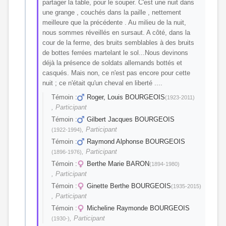
partager la table, pour le souper. C'est une nuit dans
une grange , couchés dans la paille , nettement
meilleure que la précédente . Au milieu de la nuit,
nous sommes réveillés en sursaut. A côté, dans la
cour de la ferme, des bruits semblables à des bruits
de bottes ferrées martelant le sol...Nous devinons
déjà la présence de soldats allemands bottés et
casqués. Mais non, ce n'est pas encore pour cette
nuit ; ce n'était qu'un cheval en liberté ....
Témoin :
Roger, Louis BOURGEOIS
(1923-2011)
, Participant
Témoin :
Gilbert Jacques BOURGEOIS
, Participant
(1922-1994)
Témoin :
Raymond Alphonse BOURGEOIS
, Participant
(1896-1976)
Témoin :
Berthe Marie BARON
(1894-1980)
, Participant
Témoin :
Ginette Berthe BOURGEOIS
(1935-2015)
, Participant
Témoin :
Micheline Raymonde BOURGEOIS
, Participant
(1930-)