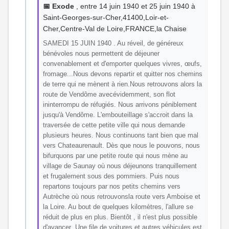
📅 Exode
, entre 14 juin 1940 et 25 juin 1940 à
Saint-Georges-sur-Cher,41400,Loir-et-
Cher,Centre-Val de Loire,FRANCE,la Chaise
SAMEDI 15 JUIN 1940 . Au réveil, de généreux
bénévoles nous permettent de déjeuner
convenablement et d'emporter quelques vivres, œufs,
fromage...Nous devons repartir et quitter nos chemins
de terre qui ne mènent à rien.Nous retrouvons alors la
route de Vendôme avecévidemment, son flot
ininterrompu de réfugiés. Nous arrivons péniblement
jusqu'à Vendôme. L'embouteillage s'accroit dans la
traversée de cette petite ville qui nous demande
plusieurs heures. Nous continuons tant bien que mal
vers Chateaurenault. Dès que nous le pouvons, nous
bifurquons par une petite route qui nous mène au
village de Saunay où nous déjeunons tranquillement
et frugalement sous des pommiers. Puis nous
repartons toujours par nos petits chemins vers
Autrèche où nous retrouvonsla route vers Amboise et
la Loire. Au bout de quelques kilomètres, l'allure se
réduit de plus en plus. Bientôt , il n'est plus possible
d'avancer .Une file de voitures et autres véhicules est